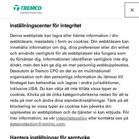
Inställningscenter för integritet
Denna webbplats kan lagra eller hämta information i din
SP519 PROFLEX SEAL 25
webbläsare, mestadels i form av cookies. Din webbläsare kan
innehålla information om dig, dina preferenser eller din enhet
PF
och används vanligtvis för att webbplatsen ska fungera som
du förväntar dig. Informationen identifierar vanligtvis inte dig
direkt, men den kan ge dig en mer personlig webbupplevelse.
Dessutom är Tremco CPG en del av en multinationell
organisation och den personliga information du lämnar till
Fasadfogmassa Pro
företaget kan behandlas och lagras i andra jurisdiktioner,
inklusive USA. Du kan välja att inte tillåta vissa typer av
cookies. Klicka på de olika kategorirubrikerna nedan för att ta
reda på mer och ändra dina standardinställningar. Tänk på att
blockering av vissa typer av cookies kan påverka din
upplevelse av webbplatsen och de tjänster vi kan erbjuda. För
mer information, se vår
integritetspolicy
eller kontakta oss på
dataprotection@rpminc.com
.
Om
Produktfördelar
Certifikat
Gå
Hantera inställningar för samtycke