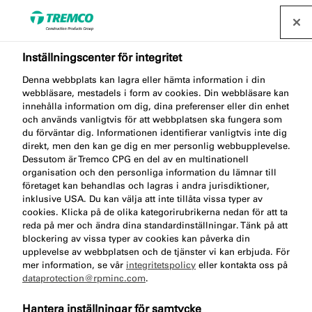
Inställningscenter för integritet
Denna webbplats kan lagra eller hämta information i din
AA300 TOOLING AGENT
webbläsare, mestadels i form av cookies. Din webbläsare kan
innehålla information om dig, dina preferenser eller din enhet
PURE
och används vanligtvis för att webbplatsen ska fungera som
du förväntar dig. Informationen identifierar vanligtvis inte dig
direkt, men den kan ge dig en mer personlig webbupplevelse.
Dessutom är Tremco CPG en del av en multinationell
organisation och den personliga information du lämnar till
Glättmedelkoncentrat
företaget kan behandlas och lagras i andra jurisdiktioner,
inklusive USA. Du kan välja att inte tillåta vissa typer av
cookies. Klicka på de olika kategorirubrikerna nedan för att ta
reda på mer och ändra dina standardinställningar. Tänk på att
blockering av vissa typer av cookies kan påverka din
upplevelse av webbplatsen och de tjänster vi kan erbjuda. För
mer information, se vår
integritetspolicy
eller kontakta oss på
dataprotection@rpminc.com
.
Gå till:
Om
Produktfördelar
Dokument
Hantera inställningar för samtycke