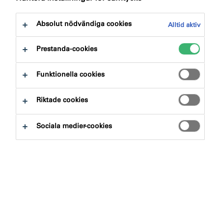
Absolut nödvändiga cookies
Alltid aktiv
Prestanda-cookies
Sök produkter och system
Funktionella cookies
Riktade cookies
Produktgrupp
Sociala medier-cookies
Välj
0
Användningsområde
Välj
0
Miljöbedömningar & intyg