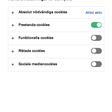
Absolut nödvändiga cookies
Alltid aktiv
Prestanda-cookies
Sök produkter och system
Funktionella cookies
Riktade cookies
Produktgrupp
Sociala medier-cookies
Välj
0
Användningsområde
Välj
0
Miljöbedömningar & intyg