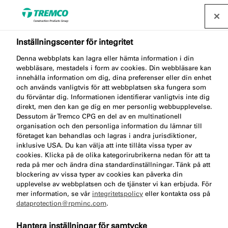
Inställningscenter för integritet
AT150 HYBRID PRIMER
Denna webbplats kan lagra eller hämta information i din
webbläsare, mestadels i form av cookies. Din webbläsare kan
NON-POROUS
innehålla information om dig, dina preferenser eller din enhet
och används vanligtvis för att webbplatsen ska fungera som
du förväntar dig. Informationen identifierar vanligtvis inte dig
SUBSTRATES
direkt, men den kan ge dig en mer personlig webbupplevelse.
Dessutom är Tremco CPG en del av en multinationell
organisation och den personliga information du lämnar till
företaget kan behandlas och lagras i andra jurisdiktioner,
inklusive USA. Du kan välja att inte tillåta vissa typer av
Primer för icke-porösa underlag
cookies. Klicka på de olika kategorirubrikerna nedan för att ta
reda på mer och ändra dina standardinställningar. Tänk på att
blockering av vissa typer av cookies kan påverka din
upplevelse av webbplatsen och de tjänster vi kan erbjuda. För
mer information, se vår
integritetspolicy
eller kontakta oss på
dataprotection@rpminc.com
.
Gå till:
Om
Produktfördelar
Dokument
Hantera inställningar för samtycke