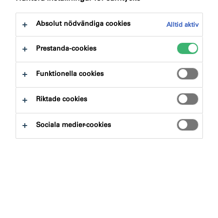
Absolut nödvändiga cookies
Alltid aktiv
Prestanda-cookies
Funktionella cookies
Riktade cookies
Lösning för starkare och mer
Sociala medier-cookies
hållbara lagningar
Att navigera igenom potthål och andra asfaltskador är
en gemensam utmaning för de flesta som använder
våra vägar. Dessa skador är inte bara ett
irritationsmoment; de kan också leda till fordonsskador
och öka risken för olyckor. Tack vare utvecklingen av en