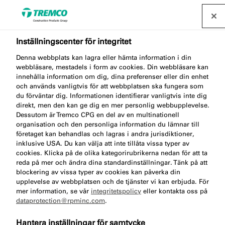
Inställningscenter för integritet
Hantera potthål och
Denna webbplats kan lagra eller hämta information i din
webbläsare, mestadels i form av cookies. Din webbläsare kan
innehålla information om dig, dina preferenser eller din enhet
asfaltskador med effektiv
och används vanligtvis för att webbplatsen ska fungera som
du förväntar dig. Informationen identifierar vanligtvis inte dig
reparationsasfalt
direkt, men den kan ge dig en mer personlig webbupplevelse.
Dessutom är Tremco CPG en del av en multinationell
organisation och den personliga information du lämnar till
företaget kan behandlas och lagras i andra jurisdiktioner,
inklusive USA. Du kan välja att inte tillåta vissa typer av
cookies. Klicka på de olika kategorirubrikerna nedan för att ta
Cecilia Blomqvist / 16 oktober 2024
reda på mer och ändra dina standardinställningar. Tänk på att
blockering av vissa typer av cookies kan påverka din
upplevelse av webbplatsen och de tjänster vi kan erbjuda. För
mer information, se vår
integritetspolicy
eller kontakta oss på
dataprotection@rpminc.com
.
Hantera inställningar för samtycke