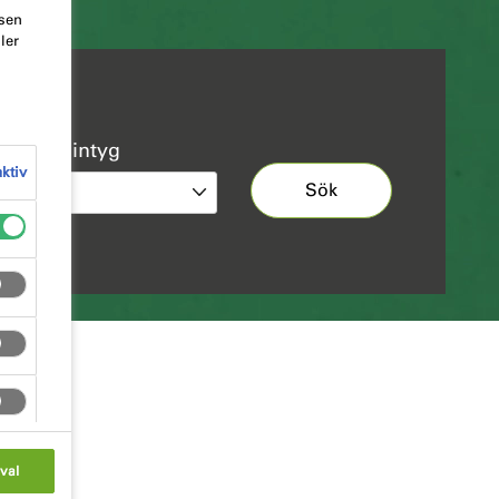
tsen
ler
ngar & intyg
aktiv
Sök
val