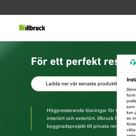
För ett perfekt result
Inst
Ladda ner vår senaste produktkatalog
Denn
form
prefe
som d
Högpresterande lösningar för tätning oc
kan 
interiört och exteriört. illbruck finns till 
en mu
föret
byggnadsprojekt till privata renovering
välja
nedan