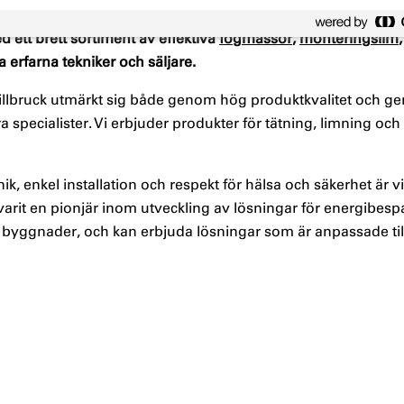
G Sweden och välkänt av byggproffs och inom byggbranschen
 ett brett sortiment av effektiva
fogmassor
,
monteringslim
 erfarna tekniker och säljare.
 illbruck utmärkt sig både genom hög produktkvalitet och g
a specialister. Vi erbjuder produkter för tätning, limning och 
, enkel installation och respekt för hälsa och säkerhet är vikt
k varit en pionjär inom utveckling av lösningar för energibesp
 i byggnader, och kan erbjuda lösningar som är anpassade till 