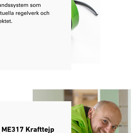
bandssystem som
ktuella regelverk och
ktet.
 ME317 Krafttejp