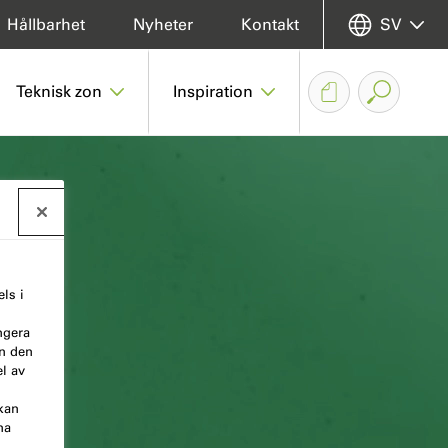
Hållbarhet
Nyheter
Kontakt
SV
Teknisk zon
Inspiration
ls i
ngera
en den
l av
kan
na