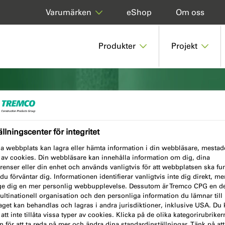
eShop
Om oss
Varumärken
Produkter
Projekt
at
ällningscenter för integritet
a webbplats kan lagra eller hämta information i din webbläsare, mestade
 av cookies. Din webbläsare kan innehålla information om dig, dina
renser eller din enhet och används vanligtvis för att webbplatsen ska fu
u förväntar dig. Informationen identifierar vanligtvis inte dig direkt, m
h limning av fasader, fönster,
ge dig en mer personlig webbupplevelse. Dessutom är Tremco CPG en de
hands för dig i allt från större
ltinationell organisation och den personliga information du lämnar till
aget kan behandlas och lagras i andra jurisdiktioner, inklusive USA. Du 
sprojekt.
 att inte tillåta vissa typer av cookies. Klicka på de olika kategorirubriker
 för att ta reda på mer och ändra dina standardinställningar. Tänk på att