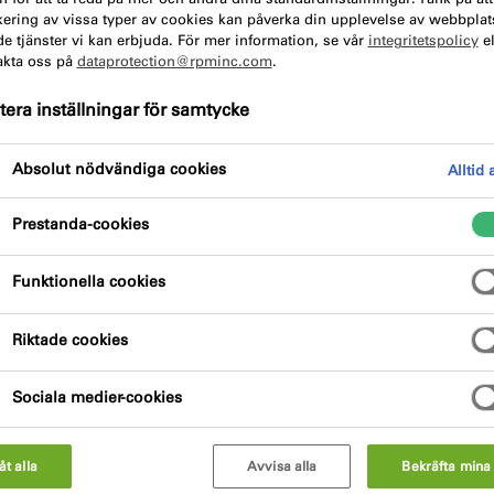
kering av vissa typer av cookies kan påverka din upplevelse av webbpla
e tjänster vi kan erbjuda. För mer information, se vår
integritetspolicy
el
akta oss på
dataprotection@rpminc.com
.
era inställningar för samtycke
Användningsområde
Miljöbedömni
Absolut nödvändiga cookies
Alltid 
Välj
Välj
0
0
Prestanda-cookies
Funktionella cookies
Riktade cookies
Sociala medier-cookies
ruck
låt alla
Avvisa alla
Bekräfta mina 