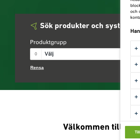
bloc
och d
kont
Sök produkter och system
Hant
Produktgrupp
Välj
0
Rensa
Välkommen till illb
Til