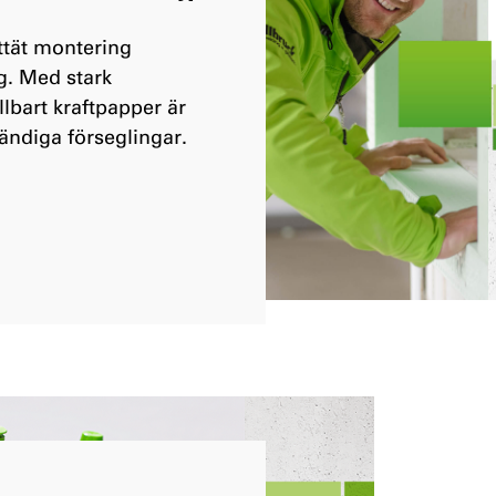
ttät montering
g. Med stark
llbart kraftpapper är
vändiga förseglingar.