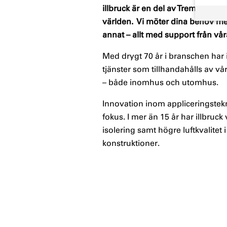
illbruck är en del av Tremco CP
världen. Vi möter dina behov med
annat – allt med support från våra
Med drygt 70 år i branschen har
tjänster som tillhandahålls av vår
– både inomhus och utomhus.
Innovation inom appliceringsteknik
fokus. I mer än 15 år har illbruc
isolering samt högre luftkvalitet
konstruktioner.