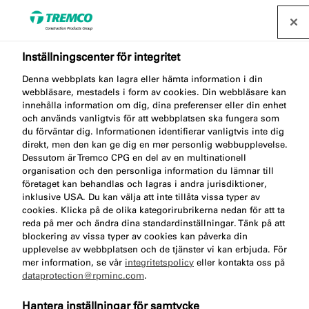
Inställningscenter för integritet
Denna webbplats kan lagra eller hämta information i din
webbläsare, mestadels i form av cookies. Din webbläsare kan
TP600 ILLMOD 600 NG
innehålla information om dig, dina preferenser eller din enhet
och används vanligtvis för att webbplatsen ska fungera som
du förväntar dig. Informationen identifierar vanligtvis inte dig
direkt, men den kan ge dig en mer personlig webbupplevelse.
Dessutom är Tremco CPG en del av en multinationell
Impregnerat fogband
organisation och den personliga information du lämnar till
företaget kan behandlas och lagras i andra jurisdiktioner,
inklusive USA. Du kan välja att inte tillåta vissa typer av
cookies. Klicka på de olika kategorirubrikerna nedan för att ta
reda på mer och ändra dina standardinställningar. Tänk på att
blockering av vissa typer av cookies kan påverka din
upplevelse av webbplatsen och de tjänster vi kan erbjuda. För
mer information, se vår
integritetspolicy
eller kontakta oss på
dataprotection@rpminc.com
.
Om
Produktfördelar
Certifikat
Gå
Hantera inställningar för samtycke