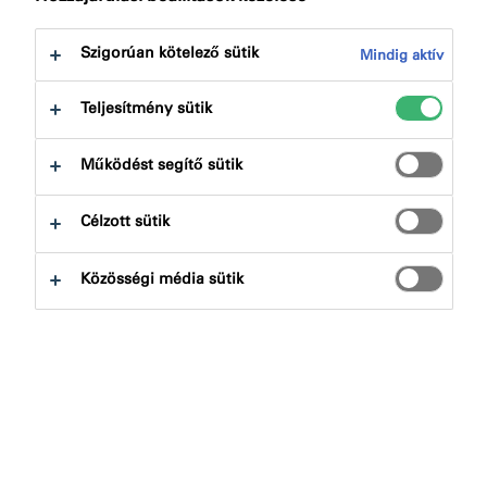
következőre:
Minősítések
Letöltések
Szigorúan kötelező sütik
Mindig aktív
Teljesítmény sütik
Működést segítő sütik
Termékkereső
Célzott sütik
Terméktípusok
Közösségi média sütik
Kiválaszt
0
Alkalmazások
Kiválaszt
0