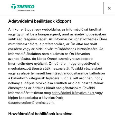
Forgalmazó keresése
Adatvédelmi beállítások központ
Amikor ellátogat egy weboldalra, az információkat tárolhat
vagy gyűjthet be a böngészőjéről, amit az esetek többségében
sütik segítségével végez. Az információk vonatkozhatnak Önre
mint felhasználóra, a preferenciáira, az Ön által használt
eszközre vagy az oldal elvárt működésének biztosítására. Az
TP600 ILLMOD 600 NG
információ általában nem alkalmas az Ön közvetlen
azonosítására, de képes Önnek személyre szabottabb
internetélményt nyújtani. Ön dönti el, hogy engedélyezi-e
meghatározott típusú sütik használatát. További részletekért
vagy az alapértelmezett beállítások módosításához kattintson
a különböző kategóriák fejlécére. Tudnia kell azonban, hogy
néhány sütitípus blokkolása érintheti az oldal használatának
élményét és az általunk kínált szolgáltatásokat. További
információért tekintse meg
adatvédelmi irányelveinket
vagy
lépjen kapcsolatba a következővel:
dataprotection@rpminc.com
.
Körülbelül
A termék előnyei
Ugrás a
Hozzájárulási beállítások kezelése