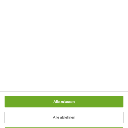
Kontakt
Impressum
Datenschutzerklärung
Nutzungsbedingungen
Cookie-Richtlinie
AGB
Cookie-Einstellungen
Alle zulassen
Alle ablehnen