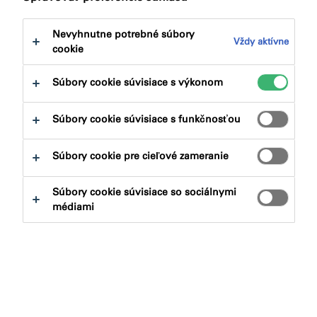
Odhadnúť, aké množstvo tmelov nakúpiť, aby nebolo
Nevyhnutne potrebné súbory
Vždy aktívne
málo a zároveň aby nebolo zbytočne navyše, môže byť
cookie
veľmi ťažká vec.
Pokiaľ nemáte skúsenosti s určitou
Súbory cookie súvisiace s výkonom
aplikáciou, ťažko odhadnete správne množstvo.
Aby sme vám pomohli, vytvorili sme jednoduchý
Súbory cookie súvisiace s funkčnosťou
kalkulátor spotreby tmelu.
Keď mu zveríte niektoré
nevyhnutné údaje, budete odmenení kvalifikovaným
Súbory cookie pre cieľové zameranie
odhadom, koľko kartuší či salámov bude pre váš
projekt potrebných.
Súbory cookie súvisiace so sociálnymi
médiami