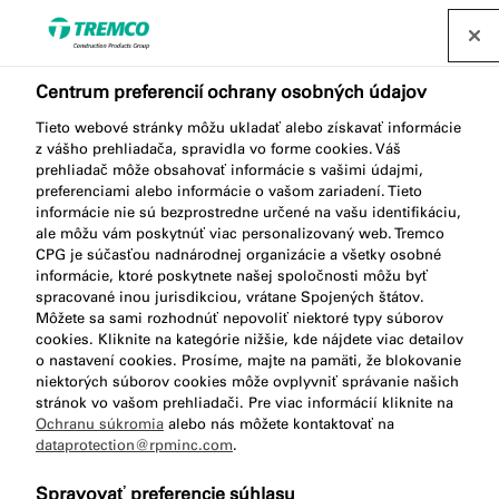
Nájsť distribútora
Centrum preferencií ochrany osobných údajov
Tieto webové stránky môžu ukladať alebo získavať informácie
Koľko kartuší (310 ml)
z vášho prehliadača, spravidla vo forme cookies. Váš
prehliadač môže obsahovať informácie s vašimi údajmi,
preferenciami alebo informácie o vašom zariadení. Tieto
alebo salámy (600 ml)
informácie nie sú bezprostredne určené na vašu identifikáciu,
ale môžu vám poskytnúť viac personalizovaný web. Tremco
budem potrebovať?
CPG je súčasťou nadnárodnej organizácie a všetky osobné
informácie, ktoré poskytnete našej spoločnosti môžu byť
spracované inou jurisdikciou, vrátane Spojených štátov.
Môžete sa sami rozhodnúť nepovoliť niektoré typy súborov
cookies. Kliknite na kategórie nižšie, kde nájdete viac detailov
o nastavení cookies. Prosíme, majte na pamäti, že blokovanie
niektorých súborov cookies môže ovplyvniť správanie našich
stránok vo vašom prehliadači. Pre viac informácií kliknite na
Ochranu súkromia
alebo nás môžete kontaktovať na
dataprotection@rpminc.com
.
Spravovať preferencie súhlasu