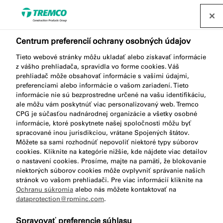
Nájsť distribútora
Centrum preferencií ochrany osobných údajov
Tieto webové stránky môžu ukladať alebo získavať informácie
GS231 SANITARY SEAL
z vášho prehliadača, spravidla vo forme cookies. Váš
prehliadač môže obsahovať informácie s vašimi údajmi,
PRO
preferenciami alebo informácie o vašom zariadení. Tieto
informácie nie sú bezprostredne určené na vašu identifikáciu,
ale môžu vám poskytnúť viac personalizovaný web. Tremco
CPG je súčasťou nadnárodnej organizácie a všetky osobné
informácie, ktoré poskytnete našej spoločnosti môžu byť
Sanitárny silikón
spracované inou jurisdikciou, vrátane Spojených štátov.
Môžete sa sami rozhodnúť nepovoliť niektoré typy súborov
cookies. Kliknite na kategórie nižšie, kde nájdete viac detailov
o nastavení cookies. Prosíme, majte na pamäti, že blokovanie
niektorých súborov cookies môže ovplyvniť správanie našich
stránok vo vašom prehliadači. Pre viac informácií kliknite na
Ochranu súkromia
alebo nás môžete kontaktovať na
dataprotection@rpminc.com
.
Popis produktu
Kľúčové vlastnosti
Prejsť
Spravovať preferencie súhlasu