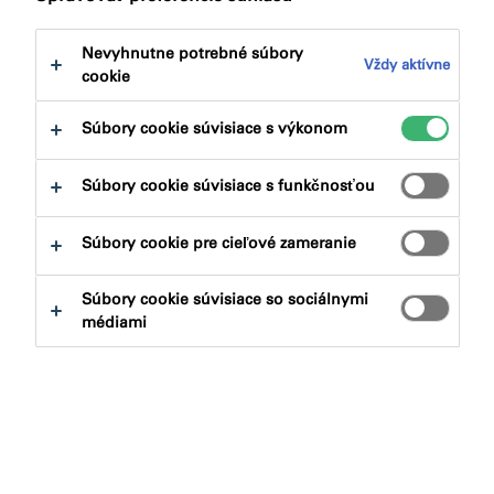
na:
Certifikácie
Dokumenty na stiahnutie
Nevyhnutne potrebné súbory
Vždy aktívne
cookie
Súbory cookie súvisiace s výkonom
Aký produkt hľadáte?
Súbory cookie súvisiace s funkčnosťou
Súbory cookie pre cieľové zameranie
Produktové skupiny
Súbory cookie súvisiace so sociálnymi
Vybrať
0
médiami
Aplikácie
Vybrať
0