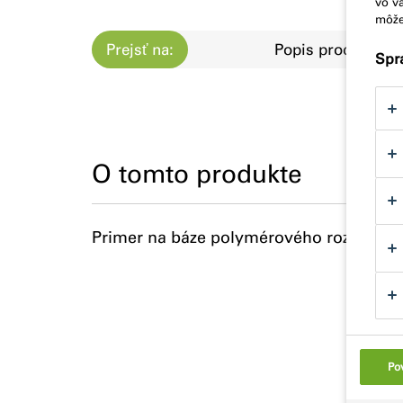
vo va
môže
Prejsť na:
Popis produktu
Spr
O tomto produkte
Primer na báze polymérového roztoku.
Po