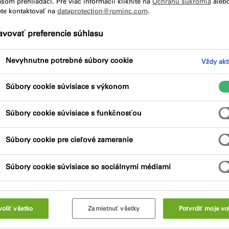
šom prehliadači. Pre viac informácií kliknite na
Ochranu súkromia
aleb
te kontaktovať na
dataprotection@rpminc.com
.
Kľúčové vlastnosti
Certifikácie
avovať preferencie súhlasu
Nevyhnutne potrebné súbory cookie
Vždy akt
Súbory cookie súvisiace s výkonom
Súbory cookie súvisiace s funkčnosťou
Súbory cookie pre cieľové zameranie
Súbory cookie súvisiace so sociálnymi médiami
voliť všetko
Zamietnuť všetky
Potvrdiť moje vo