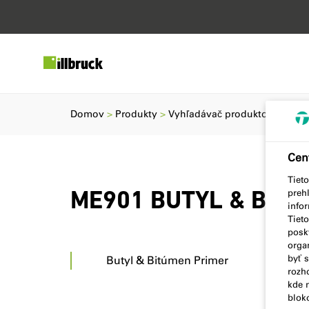
Domov
Produkty
Vyhľadávač produktov
ME90
Cen
Tiet
preh
ME901 BUTYL & BIT
info
Tiet
posk
orga
byť 
Butyl & Bitúmen Primer
rozho
kde n
blok