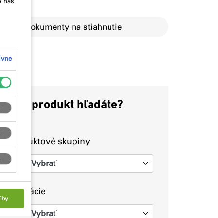
o nás
Dokumenty na stiahnutie
ívne
Aký produkt hľadáte?
Produktové skupiny
Vybrať
0
Aplikácie
ľby
Vybrať
0