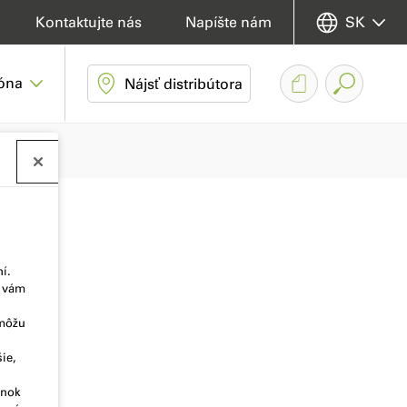
Kontaktujte nás
Napíšte nám
SK
zóna
Nájsť distribútora
í.
u vám
 môžu
ie,
ánok