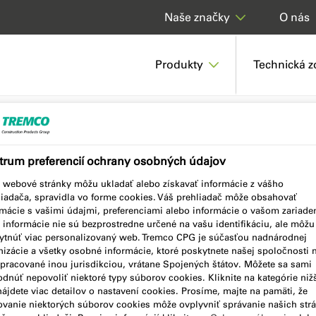
O nás
Naše značky
Produkty
Technická 
1 BUTYL & BITUMEN PRIMER
trum preferencií ochrany osobných údajov
o webové stránky môžu ukladať alebo získavať informácie z vášho
liadača, spravidla vo forme cookies. Váš prehliadač môže obsahovať
UMEN PRIMER
rmácie s vašimi údajmi, preferenciami alebo informácie o vašom zariaden
o informácie nie sú bezprostredne určené na vašu identifikáciu, ale môž
ytnúť viac personalizovaný web. Tremco CPG je súčasťou nadnárodnej
nizácie a všetky osobné informácie, ktoré poskytnete našej spoločnosti
spracované inou jurisdikciou, vrátane Spojených štátov. Môžete sa sami
dnúť nepovoliť niektoré typy súborov cookies. Kliknite na kategórie nižš
ájdete viac detailov o nastavení cookies. Prosíme, majte na pamäti, že
ovanie niektorých súborov cookies môže ovplyvniť správanie našich str