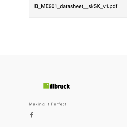
IB_ME901_datasheet__skSK_v1.pdf
Making It Perfect