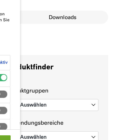
von
erungen
Downloads
n Sie
ktiv
Produktfinder
Produktgruppen
Auswählen
0
Anwendungsbereiche
Auswählen
0