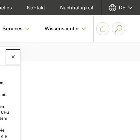
elles
Kontakt
Nachhaltigkeit
DE
Services
Wissenscenter
en,
amit
nen
o CPG
 dem
Sie
 die