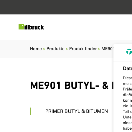
Home
Produkte
Produktfinder
ME901 BUTYL-
Dat
Dies
ME901 BUTYL- & BI
meis
Präf
die W
könne
ein 
PRIMER BUTYL & BITUMEN
Teil 
Unte
einsc
habe