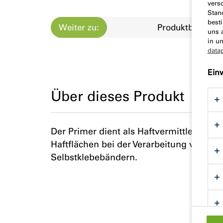
vers
Stan
best
Weiter zu:
Produktbeschre
uns 
in u
data
Ein
Über dieses Produkt
Der Primer dient als Haftvermittler und
Haftflächen bei der Verarbeitung von il
Selbstklebebändern.