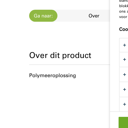
stand
blok
ons 
Ga naar:
Over
voor
Coo
Over dit product
Polymeeroplossing