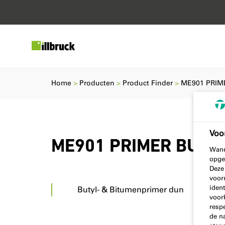
Home
Producten
Product Finder
ME901 PRIM
Voo
ME901 PRIMER BUTY
Wann
opge
Deze
voor
ident
Butyl- & Bitumenprimer dun
voor
resp
de n