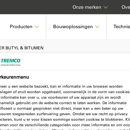
Over
Onze merken
Producten
Bouwoplossingen
Techni
ER BUTYL & BITUMEN
rkeurenmenu
L & BITUMEN
eer u een website bezoekt, kan er informatie in uw browser worden
slagen of eruit worden opgehaald, voornamelijk in de vorm van cookies
 informatie kan over u, uw voorkeuren of uw apparaat zijn en wordt
namelijk gebruikt om de website correct te laten werken. De informatie
ificeert u normaal gesproken niet direct, maar kan u een beter op uw
keuren toegesneden surfervaring geven. Omdat we uw recht op privacy
ecteren, kunt u er voor kiezen sommige soorten cookies te blokkeren. Kl
amen voor de verschillende categorieën voor meer informatie en om onz