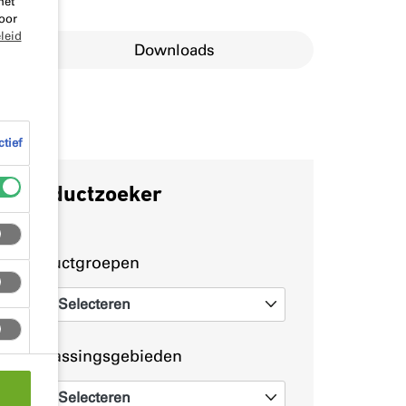
het
oor
leid
ngen
Downloads
ctief
Productzoeker
Productgroepen
Selecteren
0
Toepassingsgebieden
Selecteren
0