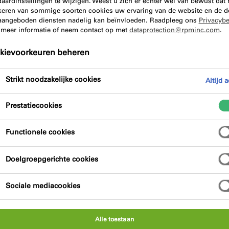
aardinstellingen te wijzigen. Weest u zich er echter wel van bewust dat 
keren van sommige soorten cookies uw ervaring van de website en de d
aangeboden diensten nadelig kan beïnvloeden. Raadpleeg ons
Privacybe
Voordelen van het product
Certificeri
 meer informatie of neem contact op met
dataprotection@rpminc.com
.
kievoorkeuren beheren
Strikt noodzakelijke cookies
Altijd a
Prestatiecookies
Functionele cookies
Doelgroepgerichte cookies
Sociale mediacookies
Alle toestaan