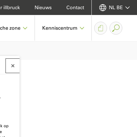
 illbruck
Nieuws
Contact
NL BE
sche zone
Kenniscentrum
.
ik op
e