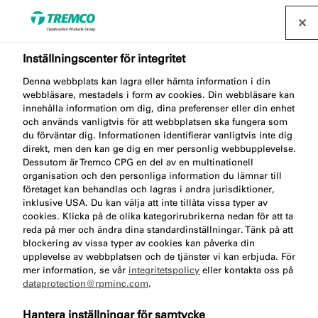
Inställningscenter för integritet
Boka rådgivning för hjälp
Denna webbplats kan lagra eller hämta information i din
med att föreskriva
webbläsare, mestadels i form av cookies. Din webbläsare kan
innehålla information om dig, dina preferenser eller din enhet
och används vanligtvis för att webbplatsen ska fungera som
Illbrucks produkter
du förväntar dig. Informationen identifierar vanligtvis inte dig
direkt, men den kan ge dig en mer personlig webbupplevelse.
Dessutom är Tremco CPG en del av en multinationell
organisation och den personliga information du lämnar till
företaget kan behandlas och lagras i andra jurisdiktioner,
Om du behöver support eller vägledning vid
inklusive USA. Du kan välja att inte tillåta vissa typer av
föreskrivning av Illbrucks produkter har du hamnat
cookies. Klicka på de olika kategorirubrikerna nedan för att ta
rätt. Vårt team av produktspecialister erbjuder
reda på mer och ändra dina standardinställningar. Tänk på att
blockering av vissa typer av cookies kan påverka din
proffskunder teknisk support under alla faser i
upplevelse av webbplatsen och de tjänster vi kan erbjuda. För
byggprojektet.
mer information, se vår
integritetspolicy
eller kontakta oss på
dataprotection@rpminc.com
.
Hantera inställningar för samtycke