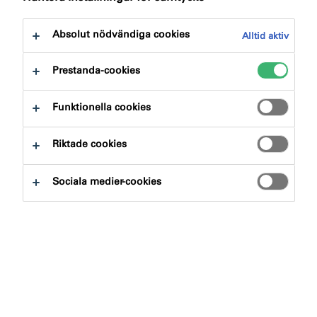
Absolut nödvändiga cookies
Alltid aktiv
Prestanda-cookies
Vi på illbruck vet hur viktigt det är att du hittar en
lösning som ger mest valuta för pengarna, lägsta risk
Funktionella cookies
och som överträffar dina projektkrav. Fyll i formuläret
med information om önskemål kring lösning och
Riktade cookies
produktval så kommer någon ur vårt team att kontakta
dig.
Sociala medier-cookies