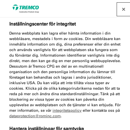
Inställningscenter för integritet
Ladda enkelt ned
Denna webbplats kan lagra eller hämta information i din
tekniska
webbläsare, mestadels i form av cookies. Din webbläsare kan
innehålla information om dig, dina preferenser eller din enhet
och används vanligtvis för att webbplatsen ska fungera som
produktdatablad,
du förväntar dig. Informationen identifierar vanligtvis inte dig
direkt, men den kan ge dig en mer personlig webbupplevelse.
certifieringar eller
Dessutom är Tremco CPG en del av en multinationell
organisation och den personliga information du lämnar till
miljödeklarationer (EPD).
företaget kan behandlas och lagras i andra jurisdiktioner,
inklusive USA. Du kan välja att inte tillåta vissa typer av
cookies. Klicka på de olika kategorirubrikerna nedan för att ta
reda på mer och ändra dina standardinställningar. Tänk på att
blockering av vissa typer av cookies kan påverka din
I vårt praktiska nedladdningscenter får du tillgång till
upplevelse av webbplatsen och de tjänster vi kan erbjuda. För
mer information, se vår
integritetspolicy
eller kontakta oss på
alla tekniska datablad och säkerhetsdatablad, guider,
dataprotection@rpminc.com
.
prestandadeklarationer, certifikat och mycket mer.
Du kan välja att ladda ned ett enskilt dokument eller
Hantera inställningar för samtycke