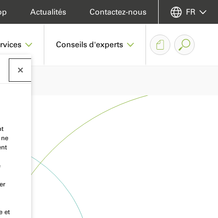
op
Actualités
Contactez-nous
FR
rvices
Conseils d'experts
nt
 ne
ent
e
er
e et