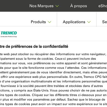
À propos
eSh
Nos Marques
Produits
Applications
Se
re de préférences de la confidentialité
te web peut stocker ou récupérer des informations sur votre navigateur,
cipalement sous la forme de cookies. Ceux-ci peuvent inclure des
rmations sur vous, vos préférences ou votre appareil et sont généraleme
sés pour que le site fonctionne comme vous l'attendez. Ces informations
ettent généralement pas de vous identifier directement, mais elles peuv
 offrir une expérience web plus personnalisée. En outre, Tremco CPG fait
e d'une organisation multinationale et les informations personnelles qu
fournissez à la société peuvent être traitées et stockées dans d'autres
es de sécurité, les guides, les
ictions, y compris aux États-Unis. Vous pouvez choisir de ne pas autoris
ins types de cookies. Cliquez sur les différents titres ci-dessous pour en
cats et plus encore sont
r plus et modifier vos paramètres par défaut. Sachez que le blocage de
argement.
ins types de cookies peut avoir un impact sur votre expérience sur le sit