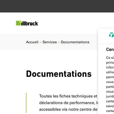
Accueil
Services
Documentations
Cent
Ce si
prin
info
Documentations
utili
perm
vous
parti
vous 
Toutes les fiches techniques et de donné
jurid
certa
déclarations de performance, les certifi
savoi
accessibles via notre centre de téléch
certa