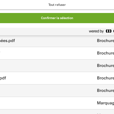
Tout refuser
Type de 
Confirmer la sélection
Brochur
nées.pdf
Brochur
Brochur
Brochur
pdf
Brochur
Brochur
Marquag