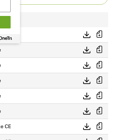
contenu
e
e
e
e
e
e
e CE