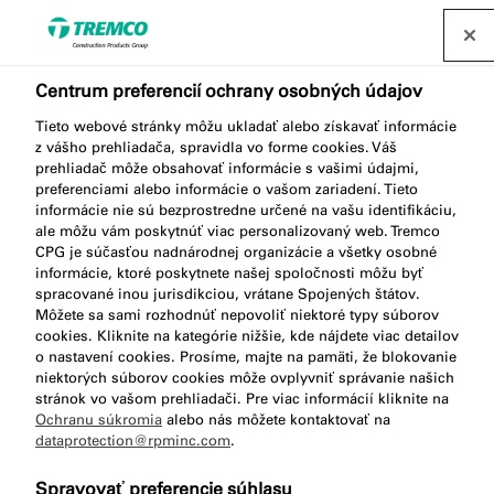
Nájsť distribútora
Centrum preferencií ochrany osobných údajov
Tieto webové stránky môžu ukladať alebo získavať informácie
PR007 Nosný profil –
z vášho prehliadača, spravidla vo forme cookies. Váš
prehliadač môže obsahovať informácie s vašimi údajmi,
predsadené okná
preferenciami alebo informácie o vašom zariadení. Tieto
informácie nie sú bezprostredne určené na vašu identifikáciu,
ale môžu vám poskytnúť viac personalizovaný web. Tremco
CPG je súčasťou nadnárodnej organizácie a všetky osobné
informácie, ktoré poskytnete našej spoločnosti môžu byť
Nosný profil – predsadené okná
spracované inou jurisdikciou, vrátane Spojených štátov.
Môžete sa sami rozhodnúť nepovoliť niektoré typy súborov
cookies. Kliknite na kategórie nižšie, kde nájdete viac detailov
o nastavení cookies. Prosíme, majte na pamäti, že blokovanie
niektorých súborov cookies môže ovplyvniť správanie našich
stránok vo vašom prehliadači. Pre viac informácií kliknite na
Ochranu súkromia
alebo nás môžete kontaktovať na
dataprotection@rpminc.com
.
Popis produktu
Kľúčové vlastnosti
Prejsť
Spravovať preferencie súhlasu