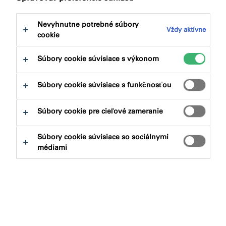
na:
Certifikácie
Dokumenty na stiahnutie
Nevyhnutne potrebné súbory
Vždy aktívne
cookie
Súbory cookie súvisiace s výkonom
Aký produkt hľadáte?
Súbory cookie súvisiace s funkčnosťou
Súbory cookie pre cieľové zameranie
Produktové skupiny
Súbory cookie súvisiace so sociálnymi
Vybrať
0
médiami
Aplikácie
Vybrať
0