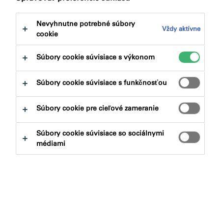
na:
Dokumenty na stiahnutie
Nevyhnutne potrebné súbory
Vždy aktívne
cookie
Súbory cookie súvisiace s výkonom
Aký produkt hľadáte?
Súbory cookie súvisiace s funkčnosťou
Súbory cookie pre cieľové zameranie
Produktové skupiny
Súbory cookie súvisiace so sociálnymi
Vybrať
0
médiami
Aplikácie
Vybrať
0