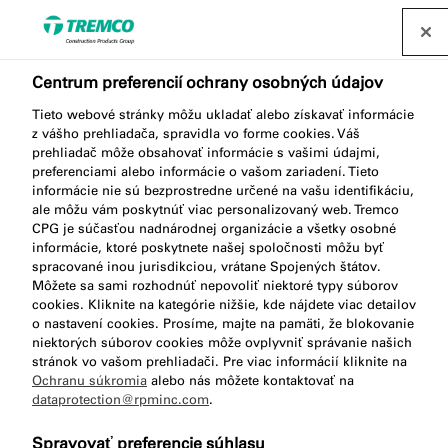
Nájsť distribútora
Centrum preferencií ochrany osobných údajov
Tieto webové stránky môžu ukladať alebo získavať informácie
z vášho prehliadača, spravidla vo forme cookies. Váš
ME404 BUTYL FLEECE
prehliadač môže obsahovať informácie s vašimi údajmi,
preferenciami alebo informácie o vašom zariadení. Tieto
informácie nie sú bezprostredne určené na vašu identifikáciu,
ale môžu vám poskytnúť viac personalizovaný web. Tremco
CPG je súčasťou nadnárodnej organizácie a všetky osobné
Butyl Fleece
informácie, ktoré poskytnete našej spoločnosti môžu byť
spracované inou jurisdikciou, vrátane Spojených štátov.
Môžete sa sami rozhodnúť nepovoliť niektoré typy súborov
cookies. Kliknite na kategórie nižšie, kde nájdete viac detailov
o nastavení cookies. Prosíme, majte na pamäti, že blokovanie
niektorých súborov cookies môže ovplyvniť správanie našich
stránok vo vašom prehliadači. Pre viac informácií kliknite na
Ochranu súkromia
alebo nás môžete kontaktovať na
dataprotection@rpminc.com
.
Popis produktu
Kľúčové vlastnosti
Prejsť
Spravovať preferencie súhlasu