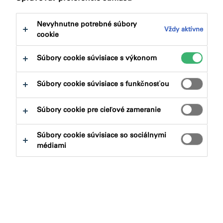
na:
Dokumenty na stiahnutie
Nevyhnutne potrebné súbory
Vždy aktívne
cookie
Súbory cookie súvisiace s výkonom
Aký produkt hľadáte?
Súbory cookie súvisiace s funkčnosťou
Súbory cookie pre cieľové zameranie
Produktové skupiny
Súbory cookie súvisiace so sociálnymi
Vybrať
0
médiami
Aplikácie
Vybrať
0