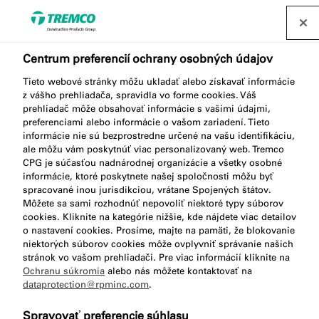
Nájsť distribútora
Centrum preferencií ochrany osobných údajov
Tieto webové stránky môžu ukladať alebo získavať informácie
AA956 SAUSAGE GUN 600
z vášho prehliadača, spravidla vo forme cookies. Váš
prehliadač môže obsahovať informácie s vašimi údajmi,
PRO
preferenciami alebo informácie o vašom zariadení. Tieto
informácie nie sú bezprostredne určené na vašu identifikáciu,
ale môžu vám poskytnúť viac personalizovaný web. Tremco
CPG je súčasťou nadnárodnej organizácie a všetky osobné
informácie, ktoré poskytnete našej spoločnosti môžu byť
Aplikačná pištoľ 600 Pro Combi
spracované inou jurisdikciou, vrátane Spojených štátov.
Môžete sa sami rozhodnúť nepovoliť niektoré typy súborov
cookies. Kliknite na kategórie nižšie, kde nájdete viac detailov
o nastavení cookies. Prosíme, majte na pamäti, že blokovanie
niektorých súborov cookies môže ovplyvniť správanie našich
stránok vo vašom prehliadači. Pre viac informácií kliknite na
Ochranu súkromia
alebo nás môžete kontaktovať na
dataprotection@rpminc.com
.
Popis produktu
Kľúčové vlastnosti
Prejsť
Spravovať preferencie súhlasu