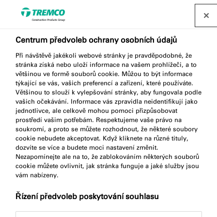
Najít distributora
Centrum předvoleb ochrany osobních údajů
Při návštěvě jakékoli webové stránky je pravděpodobné, že
stránka získá nebo uloží informace na vašem prohlížeči, a to
TP602 ILLMOD MAX
většinou ve formě souborů cookie. Můžou to být informace
týkající se vás, vašich preferencí a zařízení, které používáte.
Většinou to slouží k vylepšování stránky, aby fungovala podle
vašich očekávání. Informace vás zpravidla neidentifikují jako
jednotlivce, ale celkově mohou pomoci přizpůsobovat
ILLMOD MAX
prostředí vašim potřebám. Respektujeme vaše právo na
soukromí, a proto se můžete rozhodnout, že některé soubory
cookie nebudete akceptovat. Když kliknete na různé tituly,
dozvíte se více a budete moci nastavení změnit.
Nezapomínejte ale na to, že zablokováním některých souborů
cookie můžete ovlivnit, jak stránka funguje a jaké služby jsou
vám nabízeny.
Řízení předvoleb poskytování souhlasu
Popis produktu
Klíčové vlastnosti
Přejít