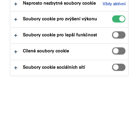
na:
Certifikace
Dokumenty ke stažení
Naprosto nezbytné soubory cookie
Vždy aktivní
Soubory cookie pro zvýšení výkonu
Soubory cookie pro lepší funkčnost
Cílené soubory cookie
Jaký produkt hledáte?
Soubory cookie sociálních sítí
Produktové skupiny
Vybrat
0
Aplikace
Vybrat
0