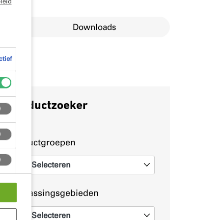
leid
ngen
Downloads
ctief
Productzoeker
Productgroepen
Selecteren
0
Toepassingsgebieden
Selecteren
0