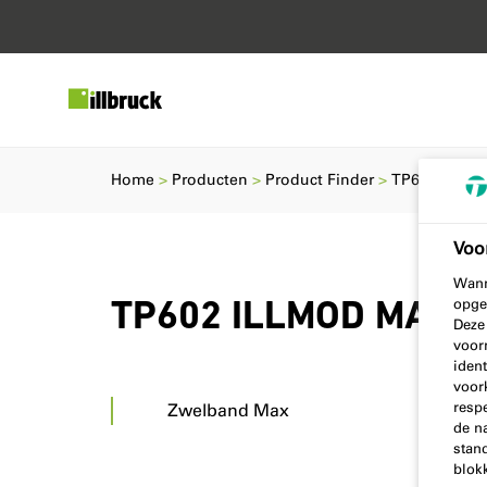
Home
Producten
Product Finder
TP602 ILLM
Voo
Wann
opge
TP602 ILLMOD MAX 
Deze
voor
ident
voor
resp
Zwelband Max
de n
stand
blok