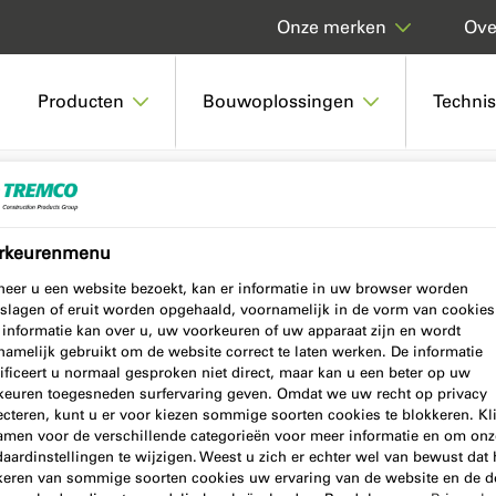
Over
Onze merken
Producten
Bouwoplossingen
Techni
OD MAX NG
rkeurenmenu
eer u een website bezoekt, kan er informatie in uw browser worden
slagen of eruit worden opgehaald, voornamelijk in de vorm van cookies
NG
 informatie kan over u, uw voorkeuren of uw apparaat zijn en wordt
namelijk gebruikt om de website correct te laten werken. De informatie
ificeert u normaal gesproken niet direct, maar kan u een beter op uw
keuren toegesneden surfervaring geven. Omdat we uw recht op privacy
ecteren, kunt u er voor kiezen sommige soorten cookies te blokkeren. Kl
amen voor de verschillende categorieën voor meer informatie en om onz
aardinstellingen te wijzigen. Weest u zich er echter wel van bewust dat 
keren van sommige soorten cookies uw ervaring van de website en de d