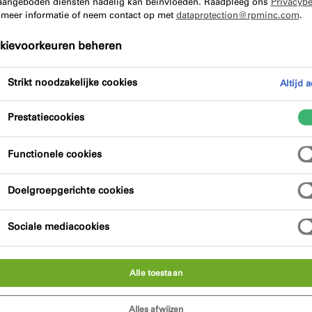
aangeboden diensten nadelig kan beïnvloeden. Raadpleeg ons
Privacybe
 meer informatie of neem contact op met
dataprotection@rpminc.com
.
Voordelen van het product
Certificeri
kievoorkeuren beheren
Strikt noodzakelijke cookies
Altijd a
Prestatiecookies
Functionele cookies
mpregneerd met brandvertragende kunsthars.
Doelgroepgerichte cookies
Sociale mediacookies
Alle toestaan
Alles afwijzen