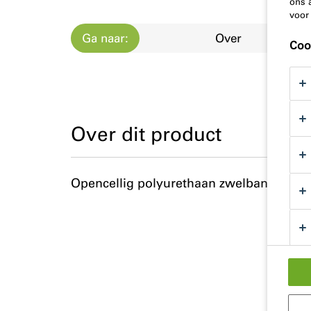
ons 
voor
Ga naar:
Over
Coo
Over dit product
Opencellig polyurethaan zwelband, geï