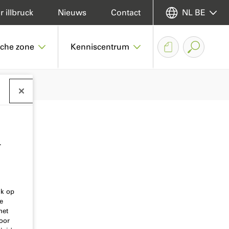
 illbruck
Nieuws
Contact
NL BE
sche zone
Kenniscentrum
.
ik op
e
het
oor