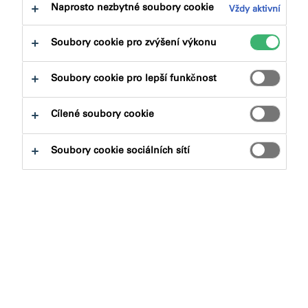
na:
Dokumenty ke stažení
Naprosto nezbytné soubory cookie
Vždy aktivní
Soubory cookie pro zvýšení výkonu
Soubory cookie pro lepší funkčnost
Cílené soubory cookie
Jaký produkt hledáte?
Soubory cookie sociálních sítí
Produktové skupiny
Vybrat
0
Aplikace
Vybrat
0