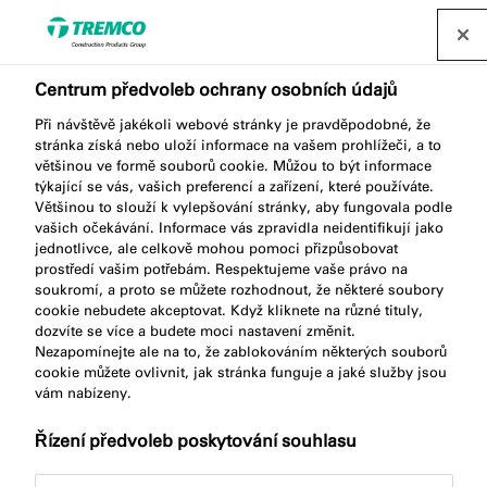
Najít distributora
Centrum předvoleb ochrany osobních údajů
Při návštěvě jakékoli webové stránky je pravděpodobné, že
ME104 BITUMEN TAPE
stránka získá nebo uloží informace na vašem prohlížeči, a to
většinou ve formě souborů cookie. Můžou to být informace
ALUMINIUM
týkající se vás, vašich preferencí a zařízení, které používáte.
Většinou to slouží k vylepšování stránky, aby fungovala podle
vašich očekávání. Informace vás zpravidla neidentifikují jako
jednotlivce, ale celkově mohou pomoci přizpůsobovat
prostředí vašim potřebám. Respektujeme vaše právo na
Bitumen Alu
soukromí, a proto se můžete rozhodnout, že některé soubory
cookie nebudete akceptovat. Když kliknete na různé tituly,
dozvíte se více a budete moci nastavení změnit.
Nezapomínejte ale na to, že zablokováním některých souborů
cookie můžete ovlivnit, jak stránka funguje a jaké služby jsou
vám nabízeny.
Řízení předvoleb poskytování souhlasu
Popis produktu
Klíčové vlastnosti
Přejít