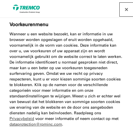
Voorkeurenmenu
Wanneer u een website bezoekt, kan er informatie in uw
ME104 BITUMEN TAPE
browser worden opgeslagen of eruit worden opgehaald,
voornamelijk in de vorm van cookies. Deze informatie kan
ALUMINIUM
over u, uw voorkeuren of uw apparaat zijn en wordt
voornamelijk gebruikt om de website correct te laten werken.
De informatie identificeert u normaal gesproken niet direct,
maar kan u een beter op uw voorkeuren toegesneden
surfervaring geven. Omdat we uw recht op privacy
Bitumenband Alu
respecteren, kunt u er voor kiezen sommige soorten cookies
te blokkeren. Klik op de namen voor de verschillende
categorieën voor meer informatie en om onze
standaardinstellingen te wijzigen. Weest u zich er echter wel
van bewust dat het blokkeren van sommige soorten cookies
uw ervaring van de website en de door ons aangeboden
diensten nadelig kan beïnvloeden. Raadpleeg ons
Privacybeleid
voor meer informatie of neem contact op met
dataprotection@rpminc.com
.
Over
Voordelen van het product
Ga