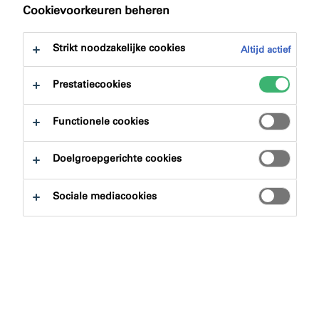
naar:
Downloads
Cookievoorkeuren beheren
Strikt noodzakelijke cookies
Altijd actief
Prestatiecookies
Productzoeker
Functionele cookies
Doelgroepgerichte cookies
Productgroepen
Sociale mediacookies
Selecteren
0
Toepassingsgebieden
Selecteren
0