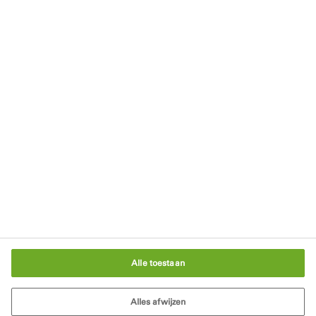
Blijf op de hoogte
Nieuwsbrief
Downloads
Blijf op de hoogte
Schrijf je in voor onze nieuwsbrief
In gesprek met een bouwexpert
Cookie-instellingen
Alle toestaan
Alles afwijzen