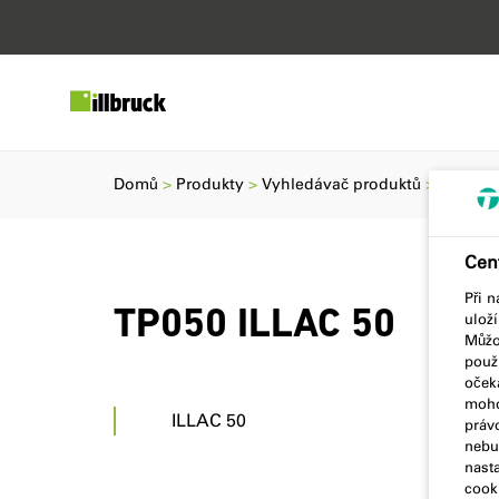
Domů
Produkty
Vyhledávač produktů
TP050 I
Cen
Při 
TP050 ILLAC 50
ulož
Můžou
použí
očeká
moho
ILLAC 50
práv
nebud
nast
cooki