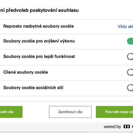
ení předvoleb poskytování souhlasu
Klíčové vlastnosti
Certifikace
Naprosto nezbytné soubory cookie
Vždy akt
Soubory cookie pro zvýšení výkonu
Soubory cookie pro lepší funkčnost
Cílené soubory cookie
lyuretanová páska s otevřenou strukturou
 Páska se dodává v předstlačených rolích s
Soubory cookie sociálních sítí
očáteční instalaci. Páska je částečně odolná
adavky na tepelněizolační těsnění ve
olit vše
Zamítnout vše
Potvrdit moje vo