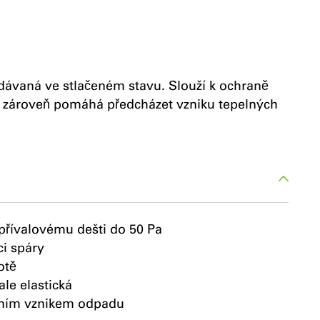
dávaná ve stlačeném stavu. Slouží k ochraně
 a zároveň pomáhá předcházet vzniku tepelných
přívalovému dešti do 50 Pa
ci spáry
otě
ale elastická
lním vznikem odpadu