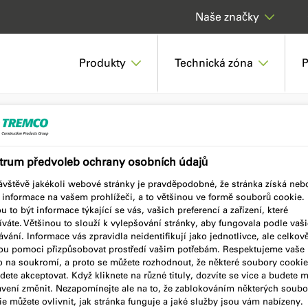
Naše značky
Produkty
Technická zóna
P
LLAC 50
trum předvoleb ochrany osobních údajů
návštěvě jakékoli webové stránky je pravděpodobné, že stránka získá neb
í informace na vašem prohlížeči, a to většinou ve formě souborů cookie.
 to být informace týkající se vás, vašich preferencí a zařízení, které
váte. Většinou to slouží k vylepšování stránky, aby fungovala podle vaš
vání. Informace vás zpravidla neidentifikují jako jednotlivce, ale celkov
u pomoci přizpůsobovat prostředí vašim potřebám. Respektujeme vaše
o na soukromí, a proto se můžete rozhodnout, že některé soubory cookie
ete akceptovat. Když kliknete na různé tituly, dozvíte se více a budete 
avení změnit. Nezapomínejte ale na to, že zablokováním některých soubo
e můžete ovlivnit, jak stránka funguje a jaké služby jsou vám nabízeny.