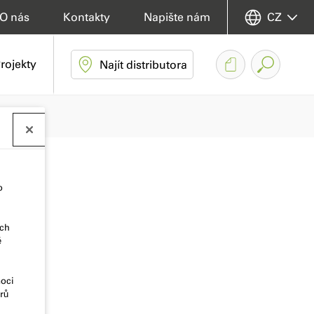
O nás
Kontakty
Napište nám
CZ
rojekty
Najít distributora
o
ich
ě
moci
rů