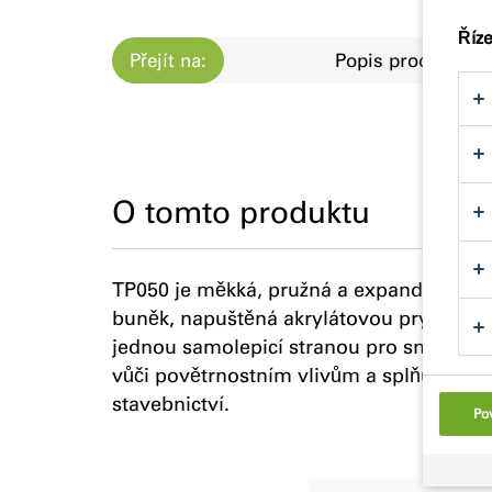
Říz
Přejít na:
Popis produktu
O tomto produktu
TP050 je měkká, pružná a expandující po
buněk, napuštěná akrylátovou pryskyřicí.
jednou samolepicí stranou pro snadnou p
vůči povětrnostním vlivům a splňuje pož
stavebnictví.
Pov