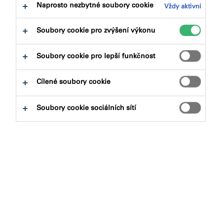
na:
Certifikace
Dokumenty ke stažení
Naprosto nezbytné soubory cookie
Vždy aktivní
Soubory cookie pro zvýšení výkonu
Soubory cookie pro lepší funkčnost
Cílené soubory cookie
Jaký produkt hledáte?
Soubory cookie sociálních sítí
Produktové skupiny
Vybrat
0
Aplikace
Vybrat
0