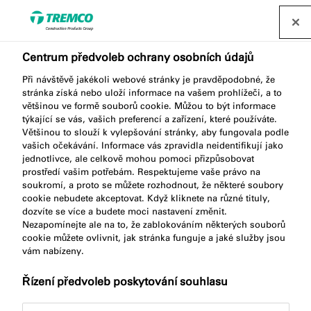
Najít distributora
Centrum předvoleb ochrany osobních údajů
Při návštěvě jakékoli webové stránky je pravděpodobné, že
ME110 BITUMEN
stránka získá nebo uloží informace na vašem prohlížeči, a to
většinou ve formě souborů cookie. Můžou to být informace
MEMBRANE
týkající se vás, vašich preferencí a zařízení, které používáte.
Většinou to slouží k vylepšování stránky, aby fungovala podle
vašich očekávání. Informace vás zpravidla neidentifikují jako
jednotlivce, ale celkově mohou pomoci přizpůsobovat
prostředí vašim potřebám. Respektujeme vaše právo na
Bitumen HDPE
soukromí, a proto se můžete rozhodnout, že některé soubory
cookie nebudete akceptovat. Když kliknete na různé tituly,
dozvíte se více a budete moci nastavení změnit.
Nezapomínejte ale na to, že zablokováním některých souborů
cookie můžete ovlivnit, jak stránka funguje a jaké služby jsou
vám nabízeny.
Řízení předvoleb poskytování souhlasu
Popis produktu
Klíčové vlastnosti
Přejít