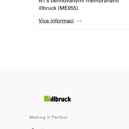
A1 s definovanými membránami
illbruck (ME055).
Více informací
Making It Perfect