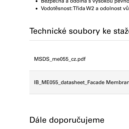
Bezpečná a odolná s vysokou pevnos
Vodotěsnost: Třída W2 a odolnost v
Technické soubory ke staž
MSDS_me055_cz.pdf
IB_ME055_datasheet_Facade Membran
Dále doporučujeme