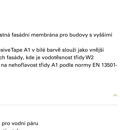
ustná fasádní membrána pro budovy s vyššími
ve Tape A1 v bílé barvě slouží jako vnější
ch fasády, kde je vodotěsnost třídy W2
z na nehořlavost třídy A1 podle normy EN 13501-
 pro vodní páru