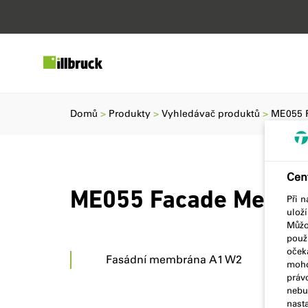
Domů
Produkty
Vyhledávač produktů
ME055 
Cen
ME055 Facade Membr
Při 
ulož
Můžou
použí
očeká
Fasádní membrána A1 W2
moho
práv
nebud
nast