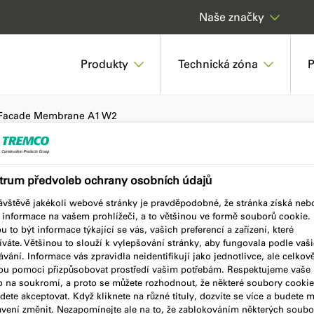
Naše značky
Produkty
Technická zóna
P
Facade Membrane A1 W2
trum předvoleb ochrany osobních údajů
ane A1 W2
návštěvě jakékoli webové stránky je pravděpodobné, že stránka získá neb
í informace na vašem prohlížeči, a to většinou ve formě souborů cookie.
 to být informace týkající se vás, vašich preferencí a zařízení, které
váte. Většinou to slouží k vylepšování stránky, aby fungovala podle vaš
vání. Informace vás zpravidla neidentifikují jako jednotlivce, ale celkov
u pomoci přizpůsobovat prostředí vašim potřebám. Respektujeme vaše
o na soukromí, a proto se můžete rozhodnout, že některé soubory cookie
ete akceptovat. Když kliknete na různé tituly, dozvíte se více a budete 
avení změnit. Nezapomínejte ale na to, že zablokováním některých soubo