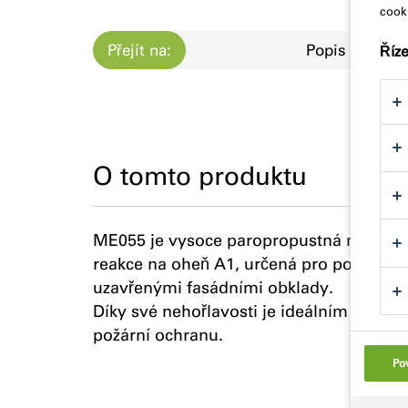
cooki
Přejít na:
Popis produk
Říz
O tomto produktu
ME055 je vysoce paropropustná membrána
reakce na oheň A1, určená pro použití ja
uzavřenými fasádními obklady.
Díky své nehořlavosti je ideálním řešen
požární ochranu.
Pov