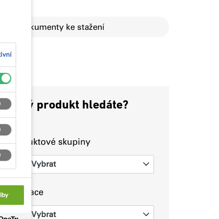
Dokumenty ke stažení
ivní
Jaký produkt hledáte?
Produktové skupiny
Vybrat
0
Aplikace
lby
Vybrat
0