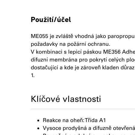
Použití/účel
ME055 je zvláště vhodná jako paroprop
požadavky na požární ochranu.
V kombinaci s lepicí páskou ME356 Adhesi
difuzní membrána pro pokrytí celých plo
dostačující a kde je zároveň kladen důra
1.
Klíčové vlastnosti
Reakce na oheň: Třída A1
Vysoce prodyšná a difuzně otevřená