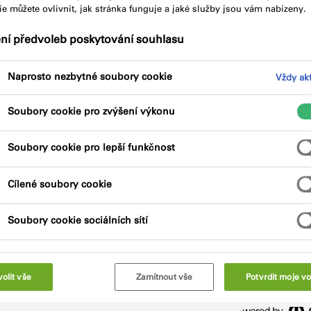
e můžete ovlivnit, jak stránka funguje a jaké služby jsou vám nabízeny.
tu
Klíčové vlastnosti
ení předvoleb poskytování souhlasu
Naprosto nezbytné soubory cookie
Vždy akt
Soubory cookie pro zvýšení výkonu
Soubory cookie pro lepší funkčnost
 vyztužená skelnými vlákny s klasifikací
Cílené soubory cookie
ko vnější fasádní membrána za trvale
Soubory cookie sociálních sítí
ím pro výškové budovy s vyššími požadavky na
olit vše
Zamítnout vše
Potvrdit moje vo