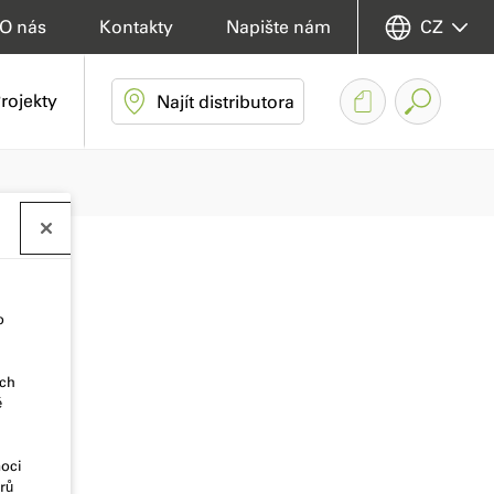
O nás
Kontakty
Napište nám
CZ
rojekty
Najít distributora
o
ich
ě
moci
rů