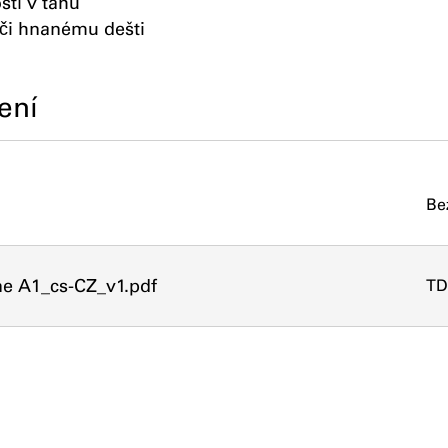
tí v tahu
ůči hnanému dešti
ení
Be
e A1_cs-CZ_v1.pdf
TD