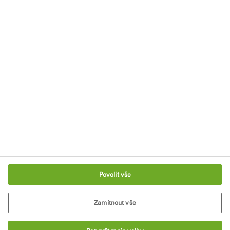
Etický kodex
Podmínky používání
Ochrana údajů
Všeobecné obchodní podmínky
Zásady používání souborů Cookies
Nastavení souborů cookie
Povolit vše
Zamítnout vše