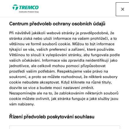
Najít distributora
Centrum předvoleb ochrany osobních údajů
Při návštěvě jakékoli webové stránky je pravděpodobné, že
stránka získá nebo uloží informace na vašem prohlížeči, a to
většinou ve formě souborů cookie. Můžou to být informace
týkající se vás, vašich preferencí a zařízení, které používáte.
AA916 Aplikační pistole
Většinou to slouží k vylepšování stránky, aby fungovala podle
vašich očekávání. Informace vás zpravidla neidentifikují jako
600 Aku Combi
jednotlivce, ale celkově mohou pomoci přizpůsobovat
prostředí vašim potřebám. Respektujeme vaše právo na
soukromí, a proto se můžete rozhodnout, že některé soubory
cookie nebudete akceptovat. Když kliknete na různé tituly,
dozvíte se více a budete moci nastavení změnit.
Nezapomínejte ale na to, že zablokováním některých souborů
cookie můžete ovlivnit, jak stránka funguje a jaké služby jsou
vám nabízeny.
Řízení předvoleb poskytování souhlasu
Přejít na:
Popis produktu
Klíčové vlastnosti