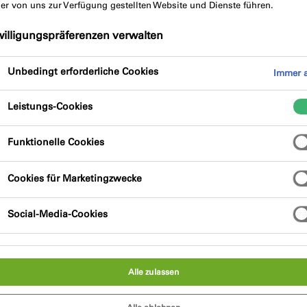
der von uns zur Verfügung gestellten Website und Dienste führen.
willigungspräferenzen verwalten
ktbeschreibung
Produktvorteile
Unbedingt erforderliche Cookies
Immer a
Leistungs-Cookies
Funktionelle Cookies
Cookies für Marketingzwecke
tole. Diese Version ist für die Verarbeitung von
Social-Media-Cookies
ittlerer Viskosität konzipiert. Die Pistole wird
zwei Batterien enthält. Geeignet für: 310ml
Alle zulassen