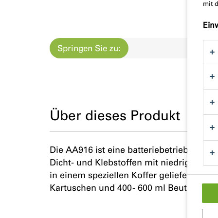
mit 
Ein
Springen Sie zu:
Produ
Über dieses Produkt
Die AA916 ist eine batteriebetriebene Pis
Dicht- und Klebstoffen mit niedriger und m
in einem speziellen Koffer geliefert, der 
Kartuschen und 400 - 600 ml Beutel