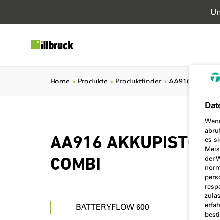
Un
Home
Produkte
Produktfinder
AA916 AKKUPIS
Dat
Wenn
abru
AA916 AKKUPISTOLE 
es si
Meis
der 
COMBI
norma
pers
resp
zula
erfa
BATTERYFLOW 600
best