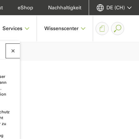
kt
eShop
Nachhaltigkeit
DE (CH)
Services
Wissenscenter
ser
kann
.
ion
chutz
ht
r zu
ng