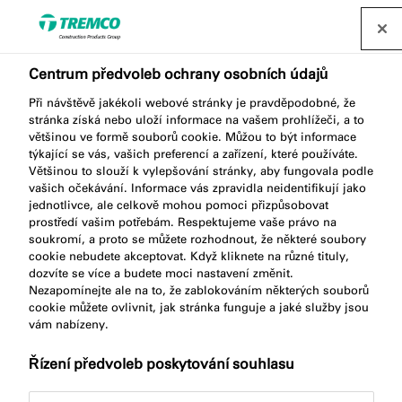
Najít distributora
Centrum předvoleb ochrany osobních údajů
Při návštěvě jakékoli webové stránky je pravděpodobné, že
stránka získá nebo uloží informace na vašem prohlížeči, a to
většinou ve formě souborů cookie. Můžou to být informace
týkající se vás, vašich preferencí a zařízení, které používáte.
AA270 Aplikační PUR
Většinou to slouží k vylepšování stránky, aby fungovala podle
vašich očekávání. Informace vás zpravidla neidentifikují jako
pistole Ultra
jednotlivce, ale celkově mohou pomoci přizpůsobovat
prostředí vašim potřebám. Respektujeme vaše právo na
soukromí, a proto se můžete rozhodnout, že některé soubory
cookie nebudete akceptovat. Když kliknete na různé tituly,
dozvíte se více a budete moci nastavení změnit.
Nezapomínejte ale na to, že zablokováním některých souborů
cookie můžete ovlivnit, jak stránka funguje a jaké služby jsou
vám nabízeny.
Řízení předvoleb poskytování souhlasu
Přejít na:
Popis produktu
Klíčové vlastnosti