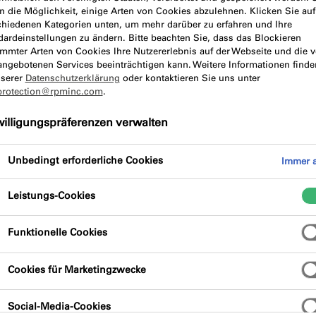
n die Möglichkeit, einige Arten von Cookies abzulehnen. Klicken Sie auf
chiedenen Kategorien unten, um mehr darüber zu erfahren und Ihre
chreibung
Produktvorteile
dardeinstellungen zu ändern. Bitte beachten Sie, dass das Blockieren
immter Arten von Cookies Ihre Nutzererlebnis auf der Webseite und die 
angebotenen Services beeinträchtigen kann. Weitere Informationen finde
nserer
Datenschutzerklärung
oder kontaktieren Sie uns unter
protection@rpminc.com
.
willigungspräferenzen verwalten
Unbedingt erforderliche Cookies
Immer a
hermoplastteilen ist lösungsmittel- und
Leistungs-Cookies
ng der Metallteile erleichtert die Reinigung
le für die Verwendung mit unseren
Funktionelle Cookies
en Schäumen.
Cookies für Marketingzwecke
Social-Media-Cookies