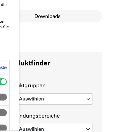
 die
Downloads
von
n Sie
Produktfinder
ktiv
Produktgruppen
Auswählen
0
Anwendungsbereiche
Auswählen
0