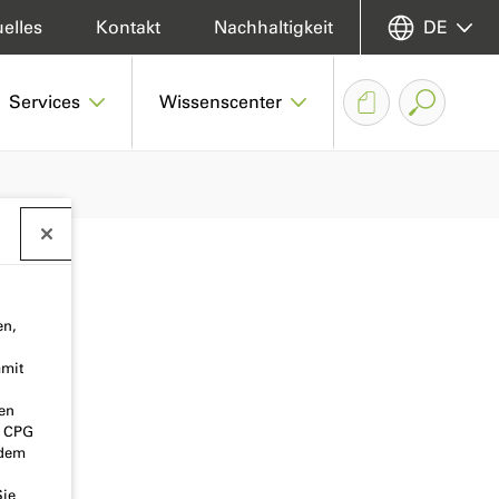
elles
Kontakt
Nachhaltigkeit
DE
Services
Wissenscenter
en,
amit
nen
o CPG
 dem
Sie