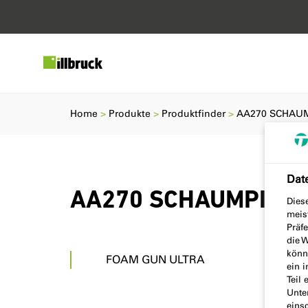
Home
Produkte
Produktfinder
AA270 SCHAU
Dat
AA270 SCHAUMPISTO
Dies
meis
Präf
die W
könne
FOAM GUN ULTRA
ein 
Teil 
Unte
einsc