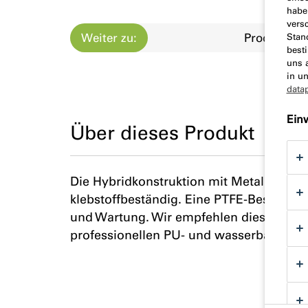
habe
vers
Weiter zu:
Produktbes
Stan
best
uns 
in u
data
Ein
Über dieses Produkt
Die Hybridkonstruktion mit Metall- und T
klebstoffbeständig. Eine PTFE-Beschichtu
und Wartung. Wir empfehlen diese Pisto
professionellen PU- und wasserbasiert