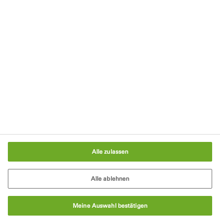
Impressum
AGB
Cookie-Richtlinie
Verpackungsgesetz
Cookie-Einstellungen
Alle zulassen
Alle ablehnen
Meine Auswahl bestätigen