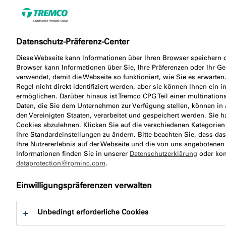
Datenschutz-Präferenz-Center
Abdichtungslösungen für
Diese Webseite kann Informationen über Ihren Browser speichern o
HLS- & Industrietechnik
Browser kann Informationen über Sie, Ihre Präferenzen oder Ihr G
verwendet, damit die Webseite so funktioniert, wie Sie es erwarten
Regel nicht direkt identifiziert werden, aber sie können Ihnen ein i
ermöglichen. Darüber hinaus ist Tremco CPG Teil einer multination
Daten, die Sie dem Unternehmen zur Verfügung stellen, können in 
Für das Abdichten und Kleben von Komponenten
den Vereinigten Staaten, verarbeitet und gespeichert werden. Sie h
Cookies abzulehnen. Klicken Sie auf die verschiedenen Kategorie
im HLS- und industriellen Produktionsbereich sind
Ihre Standardeinstellungen zu ändern. Bitte beachten Sie, dass da
Produktsysteme erforderlich, die die jeweiligen
Ihre Nutzererlebnis auf der Webseite und die von uns angebotenen 
hohen Anforderungen erfüllen. Wir entwickeln mit
Informationen finden Sie in unserer
Datenschutzerklärung
oder kon
dataprotection@rpminc.com
.
Ihnen abgestimmte Lösungen für Ihr Projekt.
Einwilligungspräferenzen verwalten
Unbedingt erforderliche Cookies