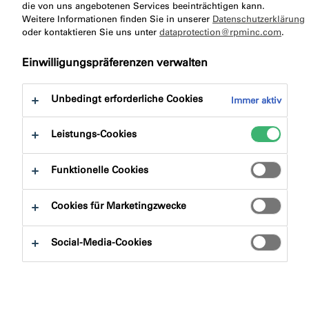
die von uns angebotenen Services beeinträchtigen kann.
Lösungen für die
Weitere Informationen finden Sie in unserer
Datenschutzerklärung
oder kontaktieren Sie uns unter
dataprotection@rpminc.com
.
Fassadenabdichtung
Einwilligungspräferenzen verwalten
Den Elementen standhalten
Unbedingt erforderliche Cookies
Immer aktiv
Leistungs-Cookies
Funktionelle Cookies
Cookies für Marketingzwecke
Social-Media-Cookies