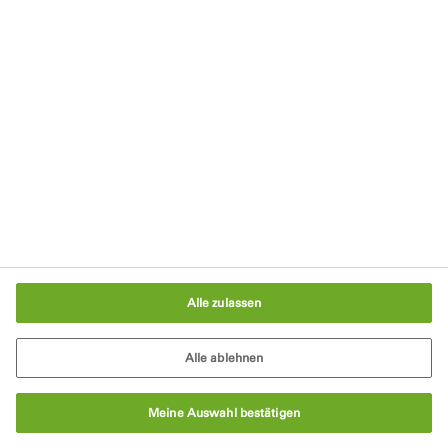
Impressum
AGB
Cookie-Richtlinie
Verpackungsgesetz
Cookie-Einstellungen
Alle zulassen
Alle ablehnen
Meine Auswahl bestätigen
© Tremco CPG 2026