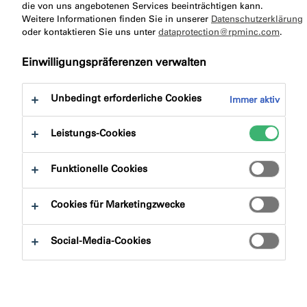
die von uns angebotenen Services beeinträchtigen kann.
Weitere Informationen finden Sie in unserer
Datenschutzerklärung
illbruck bietet für verschiedene Bereiche bewährte
oder kontaktieren Sie uns unter
dataprotection@rpminc.com
.
Lösungen, die alle Arten von Gebäudeschnittstellen
Einwilligungspräferenzen verwalten
abdecken. Was auch immer Ihr nächstes Projekt ist,
entdecken Sie, wie wir Sie unterstützen können.
Unbedingt erforderliche Cookies
Immer aktiv
Als Teil von Tremco CPG Europe unterstützen wir alle
sechs Seiten der Gebäudehülle, einschließlich unserer
Leistungs-Cookies
umfangreichen illbruck Dichtungs- und
Klebeproduktpalette.
Funktionelle Cookies
Sehen Sie sich einige der verschiedenen
Cookies für Marketingzwecke
Anwendungsbereiche an, die wir unterstützen. Sie
können nicht finden, wonach Sie suchen? Sprechen Sie
Social-Media-Cookies
noch heute mit unserem erfahrenen Team.
Kontaktieren Sie uns