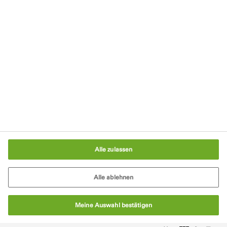
AGB
Cookie-Richtlinie
Verpackungsgesetz
Cookie-Einstellungen
Alle zulassen
Alle ablehnen
Meine Auswahl bestätigen
© Tremco CPG 2026