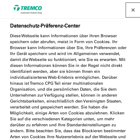
Datenschutz-Präferenz-Center
Anwendungsbereiche
Diese Webseite kann Informationen über Ihren Browser
speichern oder abrufen, meist in Form von Cookies. Ihr
Browser kann Informationen über Sie, Ihre Präferenzen oder
Ihr Gerät speichern und wird im Allgemeinen verwendet,
illbruck verfügt über mehr als 70 Jahre Erfahrung in
damit die Webseite so funktioniert, wie Sie es erwarten. Mit
der Produktion und Lieferung von
diesen Informationen können Sie in der Regel nicht direkt
identifiziert werden, aber sie können Ihnen ein
Qualitätsprodukten für die Baubranche. Wir
individualisierteres Web-Erlebnis ermöglichen. Darüber
unterstützen Anwendungen für die Fenster- und
hinaus ist Tremco CPG Teil einer multinationalen
Türmontage, für vielseitige Außenarbeiten, die
Organisation, und die persönlichen Daten, die Sie dem
Unternehmen zur Verfügung stellen, können in anderen
Abdichtung von Sanitäranlagen und vieles mehr.
Gerichtsbarkeiten, einschließlich den Vereinigten Staaten,
verarbeitet und gespeichert werden. Sie haben die
Möglichkeit, einige Arten von Cookies abzulehnen. Klicken
Sie auf die verschiedenen Kategorien unten, um mehr
darüber zu erfahren und Ihre Standardeinstellungen zu
ändern. Bitte beachten Sie, dass das Blockieren bestimmter
Arten von Cookies Ihre Nutzererlebnis auf der Webseite und