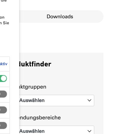
 die
erungen
Downloads
von
n Sie
Produktfinder
ktiv
Produktgruppen
Auswählen
0
Anwendungsbereiche
Auswählen
0