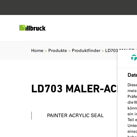
Home
Produkte
Produktfinder
LD703 MALER-
Dat
Dies
LD703 MALER-ACRYL
meis
Präf
die W
könne
ein 
PAINTER ACRYLIC SEAL
Teil 
Unte
einsc