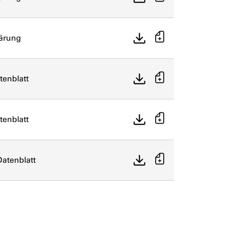
lärung
tenblatt
tenblatt
atenblatt