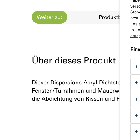
habe
vers
Stan
Weiter zu:
Produktbeschre
best
uns 
in u
data
Ein
Über dieses Produkt
Dieser Dispersions-Acryl-Dichtstoff ist
Fenster-/Türrahmen und Mauerwerk, Put
die Abdichtung von Rissen und Fugen in 