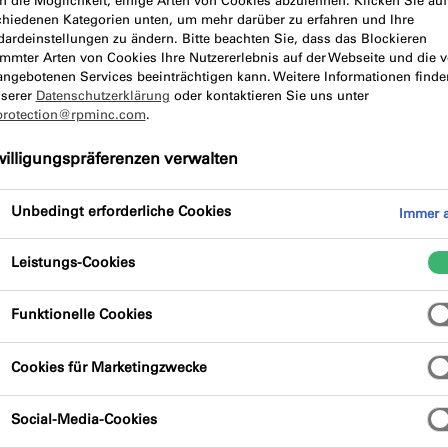
n die Möglichkeit, einige Arten von Cookies abzulehnen. Klicken Sie auf
chiedenen Kategorien unten, um mehr darüber zu erfahren und Ihre
dardeinstellungen zu ändern. Bitte beachten Sie, dass das Blockieren
ibung
Produktvorteile
Zertifizi
immter Arten von Cookies Ihre Nutzererlebnis auf der Webseite und die 
angebotenen Services beeinträchtigen kann. Weitere Informationen finde
nserer
Datenschutzerklärung
oder kontaktieren Sie uns unter
protection@rpminc.com
.
willigungspräferenzen verwalten
Unbedingt erforderliche Cookies
Immer a
 für dieAbdichtung von Anschlussfugen zwischen
Leistungs-Cookies
z und Gipskarton mit geringer Bewegung und
Porenbeton,Stein, Putz und Holz geeignet.
Funktionelle Cookies
Cookies für Marketingzwecke
Social-Media-Cookies