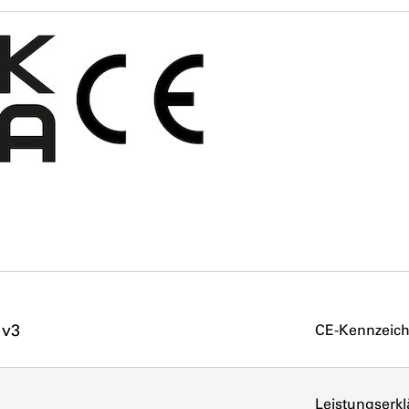
 v3
CE-Kennzeic
Leistungserk