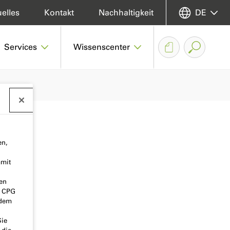
elles
Kontakt
Nachhaltigkeit
DE
Services
Wissenscenter
en,
amit
nen
o CPG
 dem
Sie