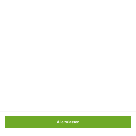
Datenschutzerklärung
Nutzungsbedingungen
Impressum
AGB
Cookie-Richtlinie
Verpackungsgesetz
Cookie-Einstellungen
Alle zulassen