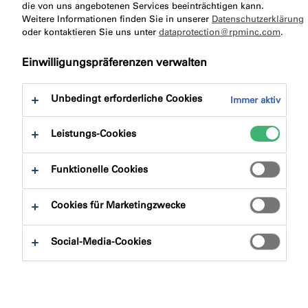
zu:
die von uns angebotenen Services beeinträchtigen kann.
Zertifizierungen
Downloads
Weitere Informationen finden Sie in unserer
Datenschutzerklärung
oder kontaktieren Sie uns unter
dataprotection@rpminc.com
.
Einwilligungspräferenzen verwalten
Unbedingt erforderliche Cookies
Immer aktiv
Produktfinder
Leistungs-Cookies
Produktgruppen
Funktionelle Cookies
Auswählen
0
Cookies für Marketingzwecke
Anwendungsbereiche
Social-Media-Cookies
Auswählen
0