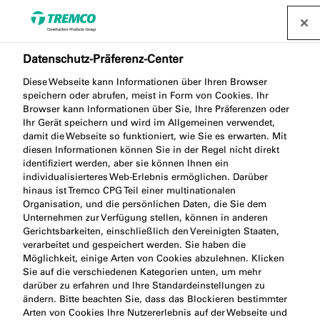
Datenschutz-Präferenz-Center
Diese Webseite kann Informationen über Ihren Browser
TP601 FUGENDICHTBAND
speichern oder abrufen, meist in Form von Cookies. Ihr
Browser kann Informationen über Sie, Ihre Präferenzen oder
CONTROL AUSSEN NG
Ihr Gerät speichern und wird im Allgemeinen verwendet,
damit die Webseite so funktioniert, wie Sie es erwarten. Mit
diesen Informationen können Sie in der Regel nicht direkt
identifiziert werden, aber sie können Ihnen ein
individualisierteres Web-Erlebnis ermöglichen. Darüber
ILLMOD CONTROL EXT NG
hinaus ist Tremco CPG Teil einer multinationalen
Organisation, und die persönlichen Daten, die Sie dem
Unternehmen zur Verfügung stellen, können in anderen
Gerichtsbarkeiten, einschließlich den Vereinigten Staaten,
verarbeitet und gespeichert werden. Sie haben die
Möglichkeit, einige Arten von Cookies abzulehnen. Klicken
Sie auf die verschiedenen Kategorien unten, um mehr
darüber zu erfahren und Ihre Standardeinstellungen zu
ändern. Bitte beachten Sie, dass das Blockieren bestimmter
Produktbeschreibung
Produktvorteile
Weiter
Arten von Cookies Ihre Nutzererlebnis auf der Webseite und