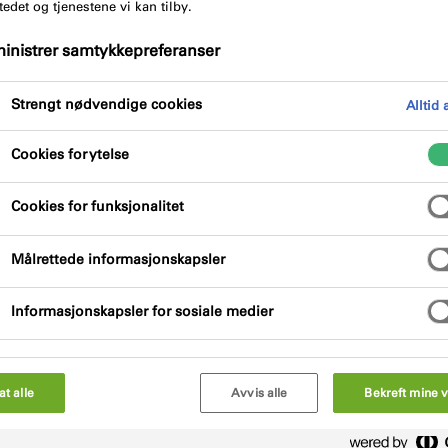
tedet og tjenestene vi kan tilby.
inistrer samtykkepreferanser
Fordeler med produktet
Sertifikat
Strengt nødvendige cookies
Alltid 
Cookies for ytelse
Cookies for funksjonalitet
Målrettede informasjonskapsler
um for helårsbruk. Leveres i sprayboks med
åføring ekspanderer skummet med det samme det
Informasjonskapsler for sosiale medier
spandere ytterligere under herdetiden. Gode
 god vedheft til de fleste materialer.
lat alle
Avvis alle
Bekreft mine v