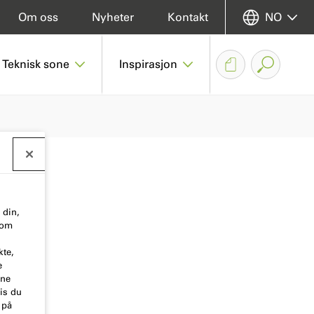
Om oss
Nyheter
Kontakt
NO
Teknisk sone
Inspirasjon
 din,
 om
kte,
e
ene
is du
 på