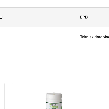
PU
EPD
Teknisk databla