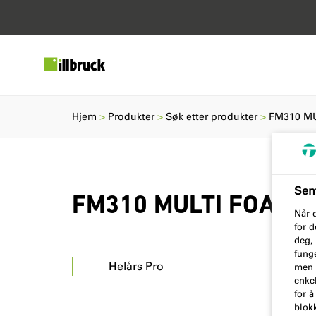
Hjem
Produkter
Søk etter produkter
FM310 M
Sent
FM310 MULTI FOAM 
Når d
for 
deg, 
funge
Helårs Pro
men d
enkel
for å
blokk