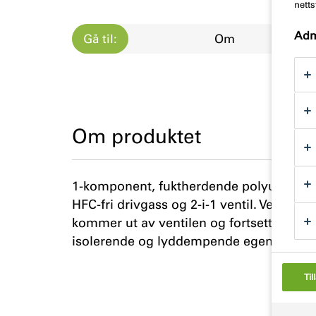
netts
Adm
Gå til:
Om
Om produktet
1-komponent, fuktherdende polyuretansk
HFC-fri drivgass og 2-i-1 ventil. Ved p
kommer ut av ventilen og fortsetter å ek
isolerende og lyddempende egenskaper og
Til