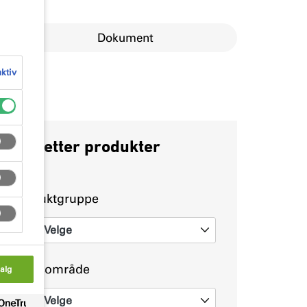
Dokument
aktiv
Søk etter produkter
Produktgruppe
Velge
0
Bruksområde
alg
Velge
0