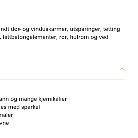
undt dør- og vinduskarmer, utsparinger, tetting
, lettbetongelementer, rør, hulrom og ved
vann og mange kjemikalier
les med sparkel
rialer
evne