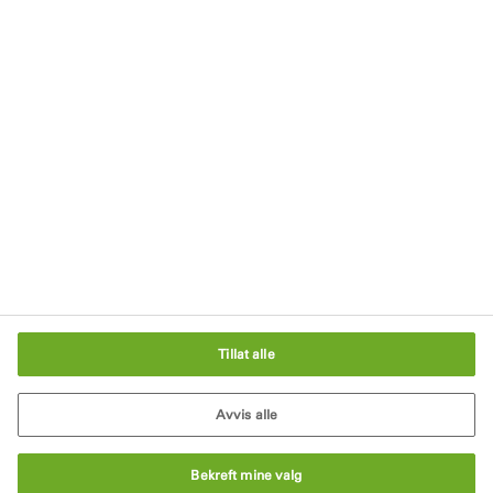
Meld deg på vårt nyhetsbrev
Personvern
Avtrykk
Salgs- og leveringsbetingelser
Vilkår og retningslinjer
Informasjonskapselinnstillinger
Tillat alle
Avvis alle
Bekreft mine valg