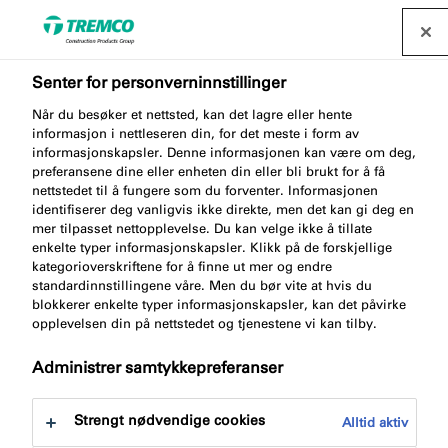
Senter for personverninnstillinger
Våre tjenester forenkler
Når du besøker et nettsted, kan det lagre eller hente
din hverdag
informasjon i nettleseren din, for det meste i form av
informasjonskapsler. Denne informasjonen kan være om deg,
preferansene dine eller enheten din eller bli brukt for å få
nettstedet til å fungere som du forventer. Informasjonen
identifiserer deg vanligvis ikke direkte, men det kan gi deg en
Illbruck tilbyr ulike tjenester som hjelper arkitekter og
mer tilpasset nettopplevelse. Du kan velge ikke å tillate
enkelte typer informasjonskapsler. Klikk på de forskjellige
spesifikasjonsgivere med å finne riktig produktmiks
kategorioverskriftene for å finne ut mer og endre
for kommende prosjekter. Lær mer om vår
standardinnstillingene våre. Men du bør vite at hvis du
produktforskrivningstjeneste.
blokkerer enkelte typer informasjonskapsler, kan det påvirke
opplevelsen din på nettstedet og tjenestene vi kan tilby.
Administrer samtykkepreferanser
Strengt nødvendige cookies
Alltid aktiv