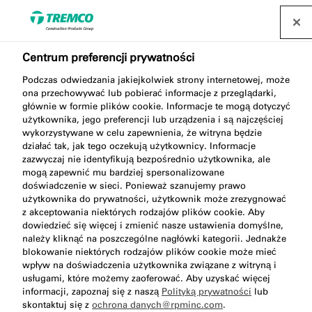
Centrum preferencji prywatności
Podczas odwiedzania jakiejkolwiek strony internetowej, może
ona przechowywać lub pobierać informacje z przeglądarki,
głównie w formie plików cookie. Informacje te mogą dotyczyć
użytkownika, jego preferencji lub urządzenia i są najczęściej
wykorzystywane w celu zapewnienia, że witryna będzie
FM310 Pianka Basic
działać tak, jak tego oczekują użytkownicy. Informacje
zazwyczaj nie identyfikują bezpośrednio użytkownika, ale
mogą zapewnić mu bardziej spersonalizowane
doświadczenie w sieci. Ponieważ szanujemy prawo
użytkownika do prywatności, użytkownik może zrezygnować
z akceptowania niektórych rodzajów plików cookie. Aby
dowiedzieć się więcej i zmienić nasze ustawienia domyślne,
należy kliknąć na poszczególne nagłówki kategorii. Jednakże
blokowanie niektórych rodzajów plików cookie może mieć
wpływ na doświadczenia użytkownika związane z witryną i
usługami, które możemy zaoferować. Aby uzyskać więcej
informacji, zapoznaj się z naszą
Polityką prywatności
lub
Opis
Zalety
Aprobaty i certyfikaty
Przejdź
skontaktuj się z
ochrona danych@rpminc.com
.