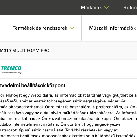
Rólun
Márkáink
Termékek és rendszerek
Műszaki információk
M310 MULTI FOAM PRO
védelmi beállítások központ
PRO
r ellátogat egy weboldalra, az információkat tárolhat vagy gyűjthet be a
észőjéről, amit az esetek többségében sütik segítségével végez. Az
mációk vonatkozhatnak Önre mint felhasználóra, a preferenciáira, az Ön á
ált eszközre vagy az oldal elvárt működésének biztosítására. Az informá
lában nem alkalmas az Ön közvetlen azonosítására, de képes Önnek szem
ttabb internetélményt nyújtani. Ön dönti el, hogy engedélyezi-e
tározott típusú sütik használatát. További részletekért vagy az
értelmezett beállítások módosításához kattintson a különböző kategóriák