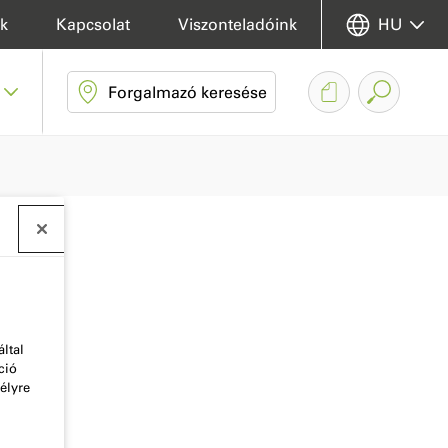
k
Kapcsolat
Viszonteladóink
HU
Forgalmazó keresése
ltal
ció
élyre