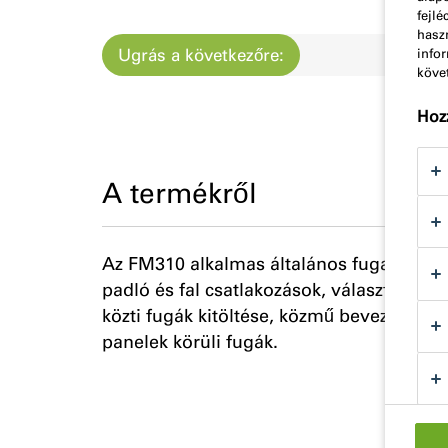
fejlé
haszn
Ugrás a következőre:
Körül
info
köve
Hozz
A termékről
Az FM310 alkalmas általános fuga kitöltés
padló és fal csatlakozások, válaszfalak 
közti fugák kitöltése, közmű bevezetések k
panelek körüli fugák.