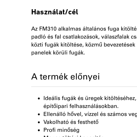
Használat/cél
Az FM310 alkalmas általános fuga kitöltés
padló és fal csatlakozások, válaszfalak 
közti fugák kitöltése, közmű bevezetések k
panelek körüli fugák.
A termék előnyei
Ideális fugák és üregek kitöltéséhez
építőipari felhasználásokban.
Ellenálló hővel, vízzel és számos v
Vakolható és festhető
Profi minőség