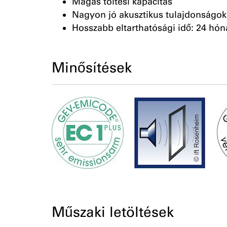
Magas töltési kapacitás
Nagyon jó akusztikus tulajdonságok
Hosszabb eltarthatósági idő: 24 hó
Minősítések
Műszaki letöltések