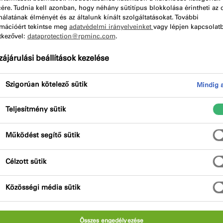
cére. Tudnia kell azonban, hogy néhány sütitípus blokkolása érintheti az 
álatának élményét és az általunk kínált szolgáltatásokat. További
belül
A termék előnyei
Minős
rmációért tekintse meg
adatvédelmi irányelveinket
vagy lépjen kapcsolat
tkezővel:
dataprotection@rpminc.com
.
ájárulási beállítások kezelése
Szigorúan kötelező sütik
Mindig a
Teljesítmény sütik
i és szigetelési alkalmazásokra. Ide tartoznak a
Működést segítő sütik
csatlakozásai egymáshoz, előregyártott elemek
örüli kitöltés és szigetelés vagy a szigetelő
Célzott sütik
Közösségi média sütik
Összes engedélyezése