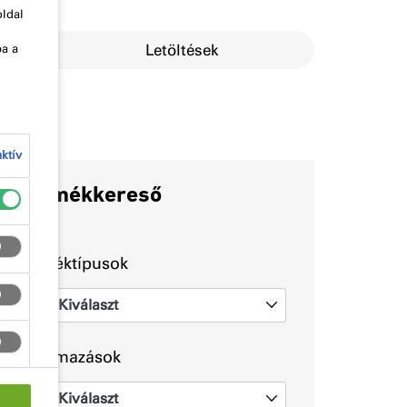
oldal
ítések
Letöltések
ba a
ktív
Termékkereső
Terméktípusok
Kiválaszt
0
Alkalmazások
Kiválaszt
0