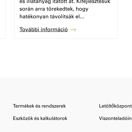
és illatanyag itatott át. Kifejlesztésük
során arra törekedtek, hogy
hatékonyan távolítsák el...
További információ
Termékek és rendszerek
Letöltőközpont
Eszközök és kalkulátorok
Viszonteladóin