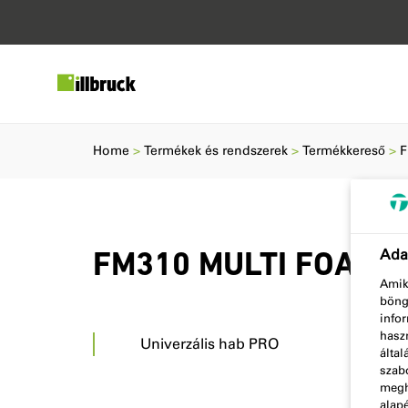
Home
Termékek és rendszerek
Termékkereső
F
Adat
FM310 MULTI FOAM 
Amiko
böng
infor
haszn
Univerzális hab PRO
álta
szabo
megha
alap