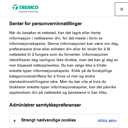
Senter for personverninnstillinger
Når du besøker et nettsted, kan det lagre eller hente
informasjon i nettleseren din, for det meste i form av
AA292 CLEANING CLOTHS
informasjonskapsler. Denne informasjonen kan være om deg,
preferansene dine eller enheten din eller bli brukt for å få
nettstedet til å fungere som du forventer. Informasjonen
identifiserer deg vanligvis ikke direkte, men det kan gi deg en
mer tilpasset nettopplevelse. Du kan velge ikke å tillate
Rengjøringsservietter
enkelte typer informasjonskapsler. Klikk på de forskjellige
kategorioverskriftene for å finne ut mer og endre
standardinnstillingene våre. Men du bør vite at hvis du
blokkerer enkelte typer informasjonskapsler, kan det påvirke
opplevelsen din på nettstedet og tjenestene vi kan tilby.
Administrer samtykkepreferanser
Strengt nødvendige cookies
Alltid aktiv
Gå til:
Om
Fordeler med produktet
Dokument