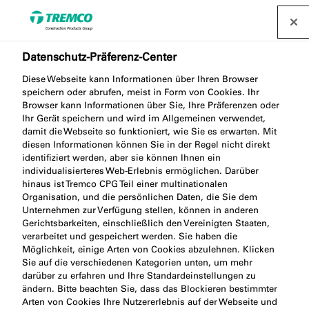
Datenschutz-Präferenz-Center
Leitlinie des
Diese Webseite kann Informationen über Ihren Browser
speichern oder abrufen, meist in Form von Cookies. Ihr
Fachverbands
Browser kann Informationen über Sie, Ihre Präferenzen oder
Ihr Gerät speichern und wird im Allgemeinen verwendet,
Vorgehängte Hinterlüftete
damit die Webseite so funktioniert, wie Sie es erwarten. Mit
diesen Informationen können Sie in der Regel nicht direkt
Fassaden (FVHF)
identifiziert werden, aber sie können Ihnen ein
individualisierteres Web-Erlebnis ermöglichen. Darüber
hinaus ist Tremco CPG Teil einer multinationalen
Organisation, und die persönlichen Daten, die Sie dem
Unternehmen zur Verfügung stellen, können in anderen
Gerichtsbarkeiten, einschließlich den Vereinigten Staaten,
illbruck / 30 Dezember 2024
verarbeitet und gespeichert werden. Sie haben die
Möglichkeit, einige Arten von Cookies abzulehnen. Klicken
Sie auf die verschiedenen Kategorien unten, um mehr
darüber zu erfahren und Ihre Standardeinstellungen zu
ändern. Bitte beachten Sie, dass das Blockieren bestimmter
Arten von Cookies Ihre Nutzererlebnis auf der Webseite und