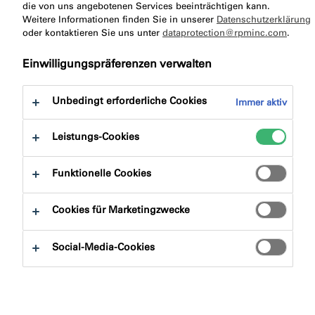
die von uns angebotenen Services beeinträchtigen kann.
Planung und Ausführung von
Weitere Informationen finden Sie in unserer
Datenschutzerklärung
oder kontaktieren Sie uns unter
dataprotection@rpminc.com
.
vorgehängten, hinterlüfteten
Fassaden (VHF)
Einwilligungspräferenzen verwalten
Der Fachverband Vorgehängte Hinterlüftete Fassaden
Unbedingt erforderliche Cookies
Immer aktiv
(FVHF) hat eine neue Leitlinie „Planung und
Leistungs-Cookies
Ausführung von Vorgehängten, hinterlüfteten
Fassaden“ erarbeitet. Wir haben für Sie hieraus das
Funktionelle Cookies
Wichtigste zum Thema Abdichtung zusammengefasst
und mit einigen Anmerkungen versehen.
Cookies für Marketingzwecke
1. Allgemein:
Social-Media-Cookies
Normalerweise wird unter der Bezeichnung
Vorgehängte, hinterlüftete Fassade eine an der
tragenden Wand montierte Fassadenkonstruktion
verstanden, die aus Wärmedämmung,