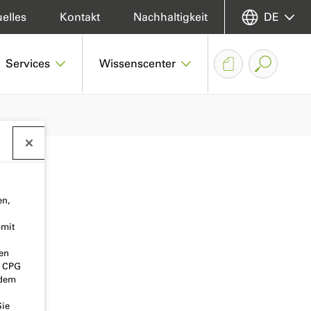
elles
Kontakt
Nachhaltigkeit
DE
Services
Wissenscenter
en,
amit
nen
o CPG
 dem
Sie