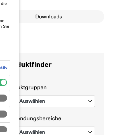
 die
Downloads
von
n Sie
Produktfinder
ktiv
Produktgruppen
Auswählen
0
Anwendungsbereiche
Auswählen
0