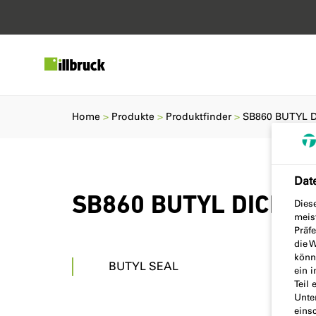
Home
Produkte
Produktfinder
SB860 BUTYL 
Dat
SB860 BUTYL DICHT
Dies
meis
Präf
die W
könne
BUTYL SEAL
ein 
Teil 
Unte
einsc