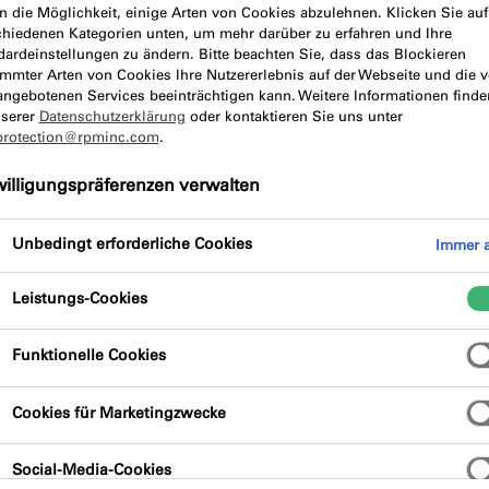
n die Möglichkeit, einige Arten von Cookies abzulehnen. Klicken Sie auf
chiedenen Kategorien unten, um mehr darüber zu erfahren und Ihre
dardeinstellungen zu ändern. Bitte beachten Sie, dass das Blockieren
chreibung
Produktvorteile
immter Arten von Cookies Ihre Nutzererlebnis auf der Webseite und die 
angebotenen Services beeinträchtigen kann. Weitere Informationen finde
nserer
Datenschutzerklärung
oder kontaktieren Sie uns unter
protection@rpminc.com
.
willigungspräferenzen verwalten
Unbedingt erforderliche Cookies
Immer a
asse für luft- und dampfdichte Abschlüsse in
Leistungs-Cookies
 Das einkomponentige, lösungsmittelfreie
 maximal 2mm dicke Haut und bleibt plastisch.
Funktionelle Cookies
Cookies für Marketingzwecke
Social-Media-Cookies