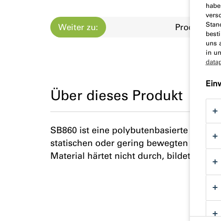
habe
vers
Stan
Weiter zu:
Produktbes
best
uns 
in u
data
Ein
Über dieses Produkt
SB860 ist eine polybutenbasierte Dichtm
statischen oder gering bewegten Fugen.
Material härtet nicht durch, bildet eine