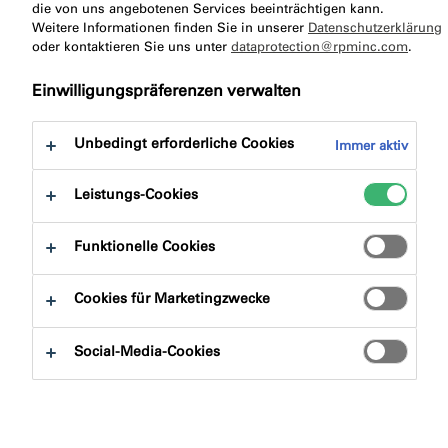
zu:
die von uns angebotenen Services beeinträchtigen kann.
Zertifizierungen
Downloads
Weitere Informationen finden Sie in unserer
Datenschutzerklärung
oder kontaktieren Sie uns unter
dataprotection@rpminc.com
.
Einwilligungspräferenzen verwalten
Unbedingt erforderliche Cookies
Immer aktiv
Produktfinder
Leistungs-Cookies
Produktgruppen
Funktionelle Cookies
Auswählen
0
Cookies für Marketingzwecke
Anwendungsbereiche
Social-Media-Cookies
Auswählen
0