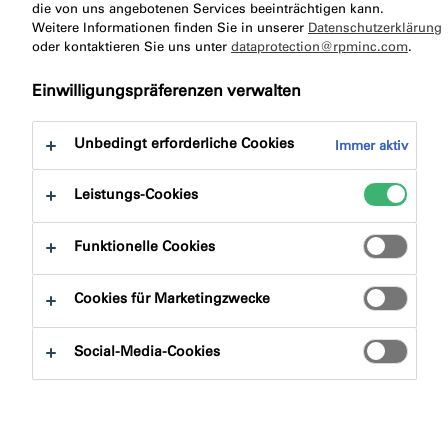
zu:
die von uns angebotenen Services beeinträchtigen kann.
Produktvorteile
Downloads
Weitere Informationen finden Sie in unserer
Datenschutzerklärung
oder kontaktieren Sie uns unter
dataprotection@rpminc.com
.
Einwilligungspräferenzen verwalten
Unbedingt erforderliche Cookies
Immer aktiv
Produktfinder
Leistungs-Cookies
Produktgruppen
Funktionelle Cookies
Auswählen
0
Cookies für Marketingzwecke
Anwendungsbereiche
Social-Media-Cookies
Auswählen
0