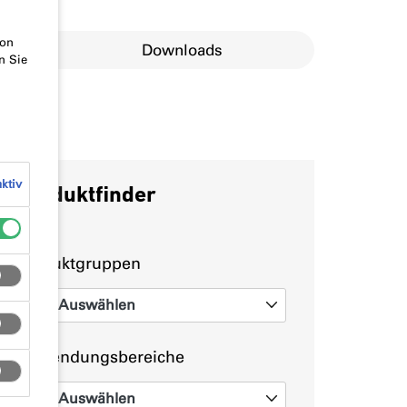
von
erungen
Downloads
n Sie
ktiv
Produktfinder
Produktgruppen
Auswählen
0
Anwendungsbereiche
Auswählen
0