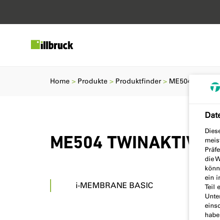
Home
Produkte
Produktfinder
ME504 TWINAK
Dat
Dies
ME504 TWINAKTIV EC
meis
Präf
die W
könne
ein 
i-MEMBRANE BASIC
Teil 
Unte
einsc
habe