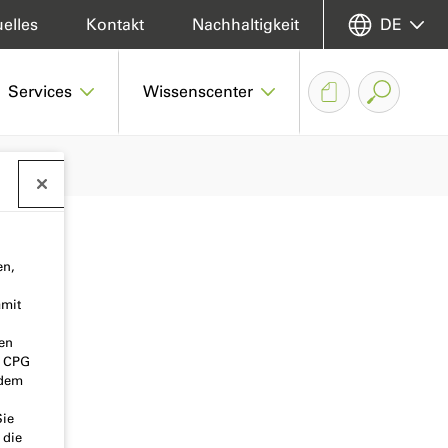
elles
Kontakt
Nachhaltigkeit
DE
Services
Wissenscenter
en,
amit
nen
o CPG
 dem
Sie
 die