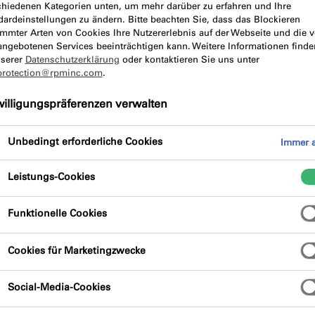
chiedenen Kategorien unten, um mehr darüber zu erfahren und Ihre
dardeinstellungen zu ändern. Bitte beachten Sie, dass das Blockieren
immter Arten von Cookies Ihre Nutzererlebnis auf der Webseite und die 
ibung
Produktvorteile
Zertifizi
angebotenen Services beeinträchtigen kann. Weitere Informationen finde
nserer
Datenschutzerklärung
oder kontaktieren Sie uns unter
protection@rpminc.com
.
willigungspräferenzen verwalten
Unbedingt erforderliche Cookies
Immer a
Leistungs-Cookies
 praktischer Selbstklebung macht die
uf nahezu jedem Untergrund einfach und
Funktionelle Cookies
 innen und außen einsetzbar. Je nach
rarbeiten.
Cookies für Marketingzwecke
Social-Media-Cookies