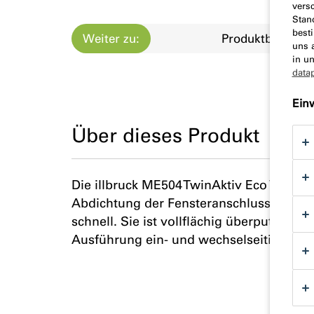
vers
Stan
best
Weiter zu:
Produktbeschre
uns 
in u
data
Ein
Über dieses Produkt
Die illbruck ME504 TwinAktiv Eco VV mit
Abdichtung der Fensteranschlussfuge a
schnell. Sie ist vollflächig überputzbar,
Ausführung ein- und wechselseitig zu ve