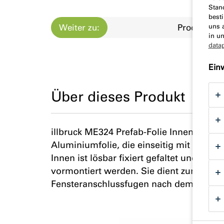
Stan
best
Weiter zu:
Produktbes
uns 
in u
data
Ein
Über dieses Produkt
illbruck ME324 Prefab-Folie Innen besteh
Aluminiumfolie, die einseitig mit einem Ku
Innen ist lösbar fixiert gefaltet und kann
vormontiert werden. Sie dient zur inner
Fensteranschlussfugen nach dem Stand d