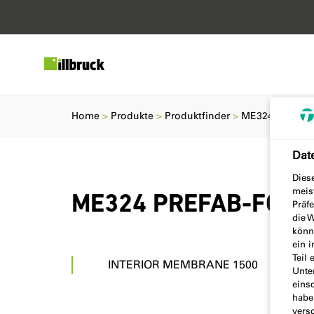
Home
Produkte
Produktfinder
ME324 PREFAB
Dat
Dies
meis
ME324 PREFAB-FOLIE
Präf
die W
könne
ein 
Teil 
INTERIOR MEMBRANE 1500
Unte
einsc
habe
vers