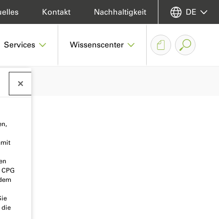
elles
Kontakt
Nachhaltigkeit
DE
Services
Wissenscenter
en,
amit
nen
o CPG
 dem
Sie
 die