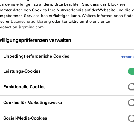
dardeinstellungen zu ändern. Bitte beachten Sie, dass das Blockieren
immter Arten von Cookies Ihre Nutzererlebnis auf der Webseite und die 
chreibung
Produktvorteile
angebotenen Services beeinträchtigen kann. Weitere Informationen finde
nserer
Datenschutzerklärung
oder kontaktieren Sie uns unter
protection@rpminc.com
.
willigungspräferenzen verwalten
Unbedingt erforderliche Cookies
Immer a
Leistungs-Cookies
t aus einer gewebeverstärkten, reißfesten
nst stoffvlies kaschiert ist. Die Prefab-Folie
Funktionelle Cookies
 als Folienpaket bei der Fertigung der Fenster
en und luftdichten Abdichtung von
Cookies für Marketingzwecke
er Technik und der EnEV.
Social-Media-Cookies