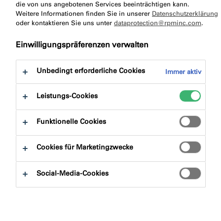
zu:
die von uns angebotenen Services beeinträchtigen kann.
Produktvorteile
Downloads
Weitere Informationen finden Sie in unserer
Datenschutzerklärung
oder kontaktieren Sie uns unter
dataprotection@rpminc.com
.
Einwilligungspräferenzen verwalten
Unbedingt erforderliche Cookies
Immer aktiv
Produktfinder
Leistungs-Cookies
Produktgruppen
Funktionelle Cookies
Auswählen
0
Cookies für Marketingzwecke
Anwendungsbereiche
Social-Media-Cookies
Auswählen
0