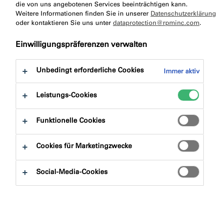
zu:
die von uns angebotenen Services beeinträchtigen kann.
Produktvorteile
Downloads
Weitere Informationen finden Sie in unserer
Datenschutzerklärung
oder kontaktieren Sie uns unter
dataprotection@rpminc.com
.
Einwilligungspräferenzen verwalten
Unbedingt erforderliche Cookies
Immer aktiv
Produktfinder
Leistungs-Cookies
Produktgruppen
Funktionelle Cookies
Auswählen
0
Cookies für Marketingzwecke
Anwendungsbereiche
Social-Media-Cookies
Auswählen
0