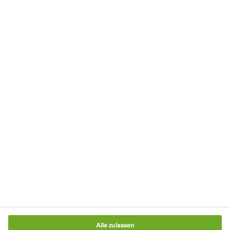
Datenschutzerklärung
Nutzungsbedingungen
Impressum
AGB
Cookie-Richtlinie
Verpackungsgesetz
Cookie-Einstellungen
Alle zulassen